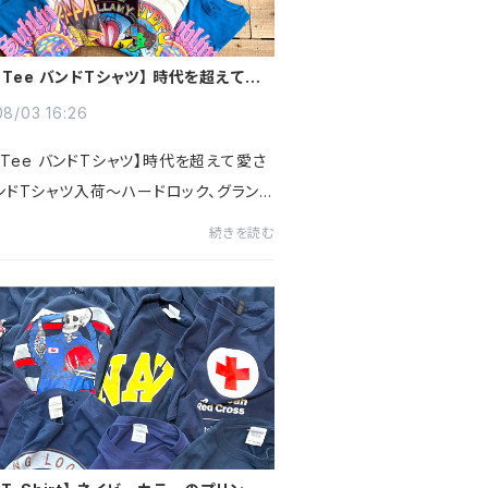
d Tee バンドTシャツ】 時代を超えて愛
バンドTシャツ入荷～@古着屋カチカチ
8/03 16:26
d Tee バンドTシャツ】時代を超えて愛さ
ンドTシャツ入荷～ハードロック、グラン
。オルタナティブ、スカパンクまで音楽カル
続きを読む
を語るうえで欠かせないバンドTシャツ～
ードLed Zeppe...