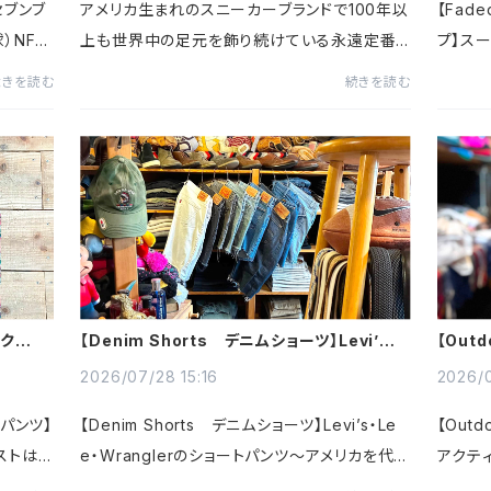
ーセブンブ
アメリカ生まれのスニーカーブランドで100年以
【Fad
）NFL
上も世界中の足元を飾り続けている永遠定番ブ
プ】ス
スホッケ
ランド～中でもオールスターやジャックパーセル
褪せた
続きを読む
続きを読む
そのまま
はロック/スケートもアメカジ/ストリートなどジ
存在感
ャンル問わずハマる定番モ...
ールカラ
ェックパン
【Denim Shorts デニムショーツ】Levi’s・
【Out
Lee・Wranglerのショートパンツ～
なアク
2026/07/28 15:16
2026/0
クパンツ】
【Denim Shorts デニムショーツ】Levi’s・Le
【Out
ストはゴ
e・Wranglerのショートパンツ～アメリカを代表
アクテ
でスト
するデニムブランド長年穿き込まれて生まれた
オニア