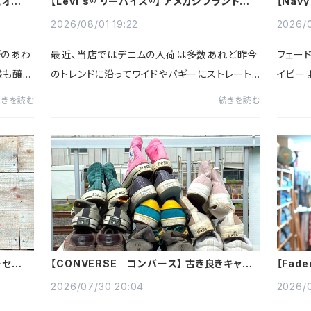
ュとオフホ
【Levi's® リーバイス®】 アメカジブランドのデ
【Nav
ニムパンツ入荷～
シャツ
2026/08/01 19:22
2026/0
デのあわ
最近、当店ではデニムの入荷は多数あれど昨今
フェー
感も醸し
のトレンドに沿ってワイドやバギーにストレート、
イビー
タイプを
フレアを中心に入荷してましたが久しぶりにSKI
らしい
続きを読む
続きを読む
女問わず
NNY(スキニー)やSLIM(スリム)シルエットが入
の定番
荷～珍しいプレミアムライ...
でぜひチ
ィーセブン
【CONVERSE コンバース】 古き良きキャン
【Fad
カチ
バススニーカー入荷～
プ】 
2026/07/30 20:04
2026/0