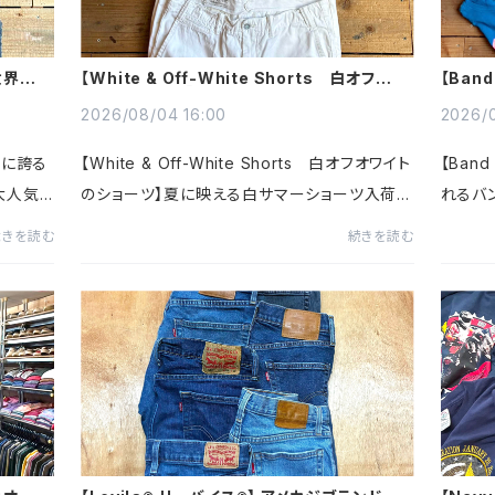
が世界に誇
【White & Off-White Shorts 白オフオワ
【Ban
カチ
イトのショーツ】 夏に映える白ショーツ
される
2026/08/04 16:00
2026/0
世界に誇る
【White & Off-White Shorts 白オフオワイト
【Ban
大人気
のショーツ】夏に映える白サマーショーツ入荷～
れるバ
ニメに
爽やかで清潔感がありどんなトップスとも相性
ジ。。
続きを読む
続きを読む
』『ドラ
抜群Tシャツ一枚でラフにシャツと合わせて大
チャー
人っぽく素材によって表情...
デフ・レパ