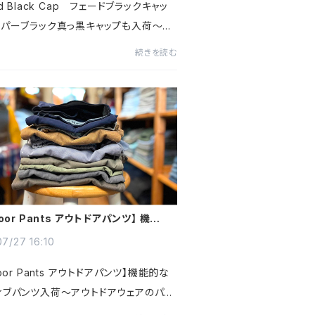
ed Black Cap フェードブラックキャッ
ーパーブラック真っ黒キャップも入荷～色
ブラックが放つ新品にはない唯一無二の
続きを読む
～長年着込まれて生まれた墨黒やチャコ
ーは、ヴィンテージな...
door Pants アウトドアパンツ】 機能的
ティブパンツ入荷～@古着屋カチカチ
7/27 16:10
door Pants アウトドアパンツ】機能的な
ィブパンツ入荷～アウトドアウェアのパイ
として街でも山でも活躍する一本を展開