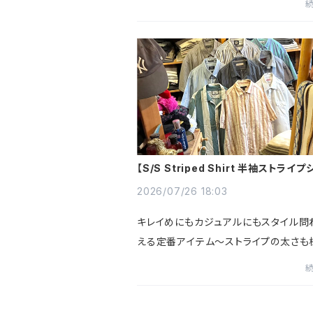
レスフリー◎US古着ならではのチェッ
わらかなコットンフランネル...
【S/S Striped Shirt 半袖ストライプ
スッキリとした縦縞模様シャツ入荷～
2026/07/26 18:03
キレイめにもカジュアルにもスタイル問
える定番アイテム～ストライプの太さも
多色使いのマルチストライプも入荷～ド
感があり涼しげで夏らしいレーヨンやリ
材もあり△Free Planet（フリー...