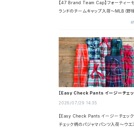
【47 Brand Team Cap】フォーティ
ランドのチームキャップ入荷～MLB（野球
（アメフト）NBA（バスケット）NHL（アイ
ー）などアメリカ4大スポーツの熱狂を
落とし込んだ人気チームロ...
【Easy Check Pants イージーチ
ツ】 チェック柄のパジャマパンツ入荷〜
2026/07/29 14:35
【Easy Check Pants イージーチェッ
チェック柄のパジャマパンツ入荷〜ウエ
ム＋ドローコードのイージーパンツ仕様