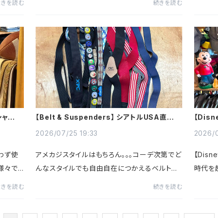
続きを読む
続きを読む
ク柄やや
色落ちやアタリは１点ごとに異なる風合いで古
し100
着ならではの魅力～王道の5ポ...
ィーバウ
シャツ】
【Belt & Suspenders】 シアトルUSA直輸入
【Disn
のベルト&サスペンダー入荷～
ツ】 
2026/07/25 19:33
2026/0
わず使
アメカジスタイルはもちろん。。。コーデ次第でど
【Disn
様々で
んなスタイルでも自由自在につかえるベルトを
時代を
レープ
はじめキャンプなどアウトドアシーンで活躍する
荷～王
続きを読む
続きを読む
ネン素
便利系小物も入荷～フォーマルからカジュアル
めダー
スタイルまで幅広く使え...
ア・クリ