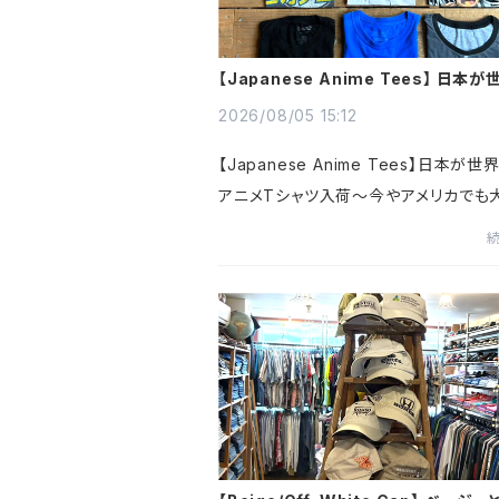
【Japanese Anime Tees】 日本
るアニメTシャツ入荷～@古着屋 カチ
2026/08/05 15:12
【Japanese Anime Tees】日本が
アニメTシャツ入荷～今やアメリカでも
のジャパニーズポップカルチャー漫画ア
ゲームなどなど『ポケモン』『ハローキティ
ゴンボール』『スーパーマリ...