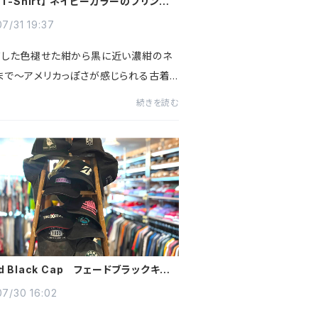
y T-Shirt】 ネイビーカラーのプリントT
入荷～
7/31 19:37
ドした色褪せた紺から黒に近い濃紺のネ
まで～アメリカっぽさが感じられる古着
プリント入りをチョイス～使い勝手120%
続きを読む
色で男女問わず着用OKなアイテムなの
ェックを♪♪♪#古着 #古着...
ed Black Cap フェードブラックキャッ
スーパーブラック真っ黒キャップも入荷～
7/30 16:02