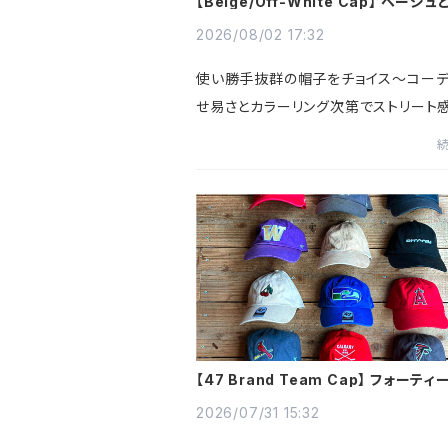
【Beige/Off-White Cap】 ベージ
ワイトのキャップ入荷～
2026/08/02 17:32
使い勝手抜群の帽子をチョイス～コー
せ易さとカラーリング次第でストリート
出せるのが人気のヒミツ^^やや浅めの
中心にセレクトしてみましたよっ。。。男
オールラウンドに使って...
【47 Brand Team Cap】 フォーテ
ブランドのチームキャップ@古着屋カチ
2026/07/31 15:32