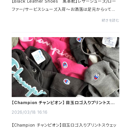
【Black Leather Shoes 黒革靴】レザーシューズ/ロー
ファー/サービスシューズ入荷～お洒落は足元からって事
で。。。引き締まったコーディネートを演出してくれるブラッ
続きを読む
クレザー^^どんなコーデに合わせ易い万能カ...
【Champion チャンピオン】 目玉ロゴ入りプリントスウェ
ットパーカー入荷～＠古着屋カチカチ
2026/03/18 16:16
【Champion チャンピオン】目玉ロゴ入りプリントスウェッ