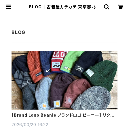
BLOG | 古着屋カチカチ 東京都北区
JR王子駅前で実店舗展開中 通販もO
K Tokyo Japan
【Brand Logo Beanie ブランドロゴ ビーニー】 リクエ
スト多数のニットキャップ入荷～
2026/03/20 16:22