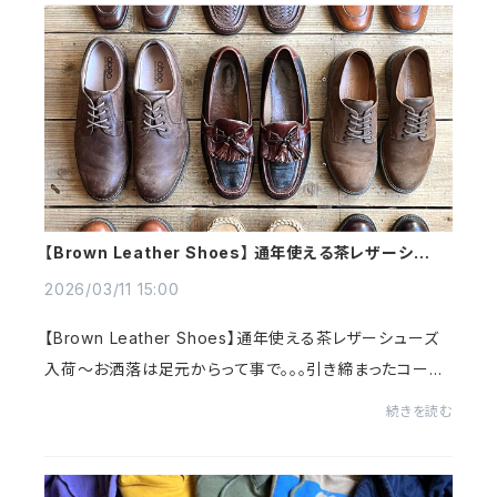
【Brown Leather Shoes】 通年使える茶レザーシュー
ズ入荷～＠古着屋カチカチ
2026/03/11 15:00
【Brown Leather Shoes】通年使える茶レザーシューズ
入荷～お洒落は足元からって事で。。。引き締まったコーデ
ィネートを演出してくれるブラウンレザー^^どんなコーデ
続きを読む
に合わせ易い万能カラーアメカジにワークスタ...