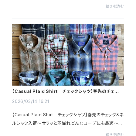
らしいUSA古着で特徴的な襟元のトレーナープルオーバ
続きを読む
ーのハーフジップでジップアップするとハイネッ...
【Casual Plaid Shirt チェックシャツ】春先のチェック
&ネルシャツ入@古着屋カチカチ
2026/03/14 16:21
【Casual Plaid Shirt チェックシャツ】春先のチェック&ネ
ルシャツ入荷～サラッと羽織れどんなコーデにも最適～季
節問わずにオールシーズン使えジェンダーレスなチェック
続きを読む