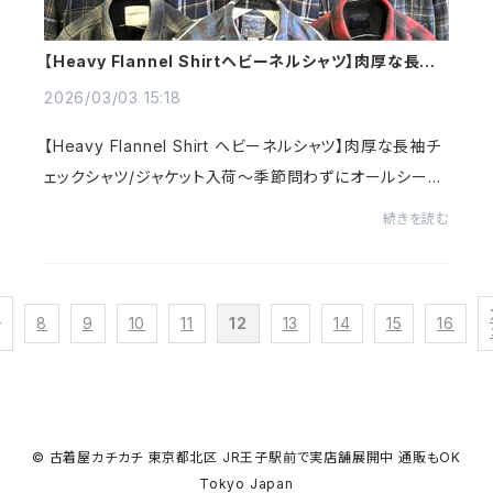
【Heavy Flannel Shirtヘビーネルシャツ】肉厚な長袖
チェックシャツ/ジャケット入荷～
2026/03/03 15:18
【Heavy Flannel Shirt ヘビーネルシャツ】肉厚な長袖チ
ェックシャツ/ジャケット入荷～季節問わずにオールシーズ
ン使えジェンダレスなネルシャツ～シンプルかつコーデし
続きを読む
易くどんな場面でも着用できるシャツ～カチ...
<
8
9
10
11
12
13
14
15
16
© 古着屋カチカチ 東京都北区 JR王子駅前で実店舗展開中 通販もOK
Tokyo Japan