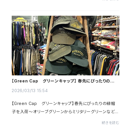
シャツ～シンプルかつコーデし易く爽...
【Green Cap グリーンキャップ】 春先にぴったりの緑帽
子を入荷～@古着屋カチカチ
2026/03/13 15:54
【Green Cap グリーンキャップ】春先にぴったりの緑帽
子を入荷～オリーブグリーンからミリタリーグリーンなどく
すんだグリーン系や深みのある緑をチョイス～コーデにま
続きを読む
ろやかな印象を引き出し。。。街中でも馴染...