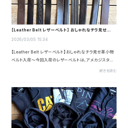
【Leather Belt レザーベルト】 おしゃれなチラ見せ革小
物ベルト入荷～@古着屋カチカチ
2026/03/05 15:34
【Leather Belt レザーベルト】おしゃれなチラ見せ革小物
ベルト入荷～今回入荷のレザーベルトは、アメカジスタイ
ルはもちろん。。。ストリートにヒップホップスタイルラギッド
続きを読む
からビンテージMixまで～使い込む程...