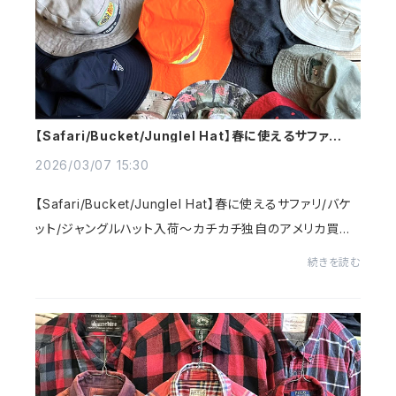
【Safari/Bucket/Junglel Hat】春に使えるサファリ/バ
ケット/ジャングルハット
2026/03/07 15:30
【Safari/Bucket/Junglel Hat】春に使えるサファリ/バケ
ット/ジャングルハット入荷～カチカチ独自のアメリカ買い
付けらしいUSAならではブランド/デザイン多数～インパク
続きを読む
トのある柄物や無地モノから選べコットンに...