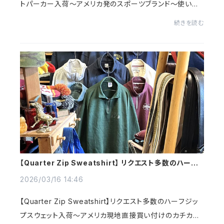
トパーカー入荷～アメリカ発のスポーツブランド～使い易
さ120%のワンポイント入りでオールシーズン使えるアイテ
続きを読む
ムたち◎今回は、ざっくばらんに色々なアイ...
【Quarter Zip Sweatshirt】 リクエスト多数のハーフ
ジップスウェット入荷～
2026/03/16 14:46
【Quarter Zip Sweatshirt】リクエスト多数のハーフジッ
プスウェット入荷～アメリカ現地直接買い付けのカチカチ