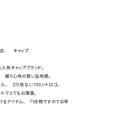
ブン
中古 キャップ
大人気キャップブランド。
、 被り心地の良い生地感。
イル、 さり気ないフロントロゴ。
ットでとてもお洒落。
けるアイテム、 『1点物ですのでお早