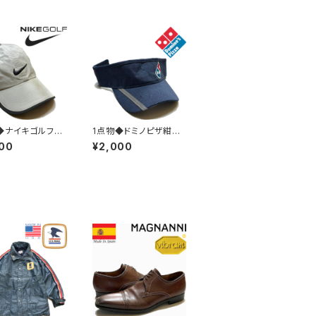
◆ナイキゴルフNI
1点物◆ドミノピザ紺サ
GOLFベージュ帽子
ンバイザー帽子キャップ
00
¥2,000
ボールキャップ古
古着メンズレディースO
ズレディースOK
Kアメカジ90sストリー
ジ90sストリート/
ト/スポーツ/ブランド企
ツブランド野球3
業ユニフォーム刺繍38
2
2745