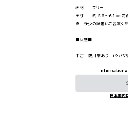
表記 フリー
実寸 約 ５６～６１cm
※ 多少の誤差はご容赦くだ
■状態■
中古 使用感あり (ツバや後
Internationa
日本国内