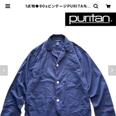
1点物◆90sビンテージPURITAN紺
パジャマシャツ古着メンズMLレディ
ースOKアメカジ90sストリート/スポ
ーツUSAブランド紺ボックスシャツ3
48917 | 古着屋カチカチ 東京都北区
JR王子駅前で実店舗展開中 通販もO
K Tokyo Japan