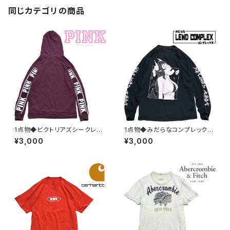
同じカテゴリの商品
1点物◆ビクトリアズシークレッ
1点物◆みだらなコンプレックス
トPINKスウェットパーカー古着
長袖ロンT黒プリントTシャツ古
¥3,000
¥3,000
メンズレディースOKアメカジ90
着メンズLレディースOKアメカ
sストリート/スポーツ/トレーナ
ジ90sストリート/スポーツUSA
ー/エンジ382522
ブランド中古363713