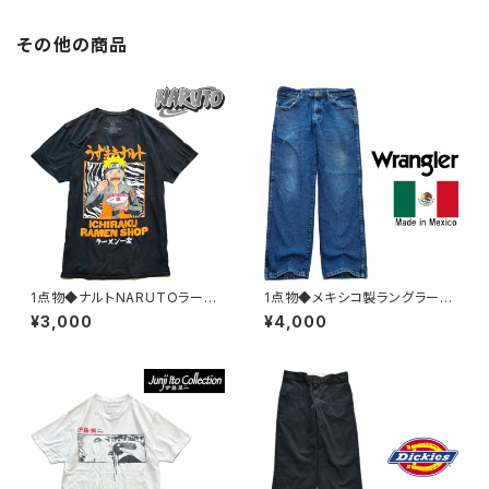
その他の商品
1点物◆ナルトNARUTOラーメ
1点物◆メキシコ製ラングラーW
ン黒アニメプリントTシャツ古着
ranglerデニムパンツ/ストレッチ
¥3,000
¥4,000
メンズLレディースOKアメカジ9
ジーンズ古着メンズレディースO
0sストリート/スポーツ漫画マン
Kアメカジブランド/ストリート/ス
ガUSAブランド383029
ポーツ382977