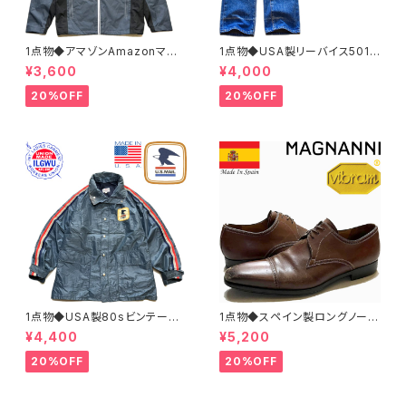
1点物◆アマゾンAmazonマウ
1点物◆USA製リーバイス501ビ
ンテンパーカー中古ナイロンジ
ンテージ黒カン80sジーンズ古
¥3,600
¥4,000
ャケット古着メンズXLレディース
着メンズレディースOKアメカジ/
OKアメカジ90sストリートUS
ストリート/ブランドアメリカ製デ
20%OFF
20%OFF
灰色アウター水色362468
ニムパンツ372581
1点物◆USA製80sビンテージ
1点物◆スペイン製ロングノーズ
US MAIL紺ナイロンジャケット
茶革靴レザーシューズ古着メン
¥4,400
¥5,200
古着LメンズXLレディースOKア
ズ31レディースOKアメカジ90s
メカジ90sストリートマウンテン
ストリート中古ブランド13ビッグ
20%OFF
20%OFF
パーカーアウター362465
サイズ373489