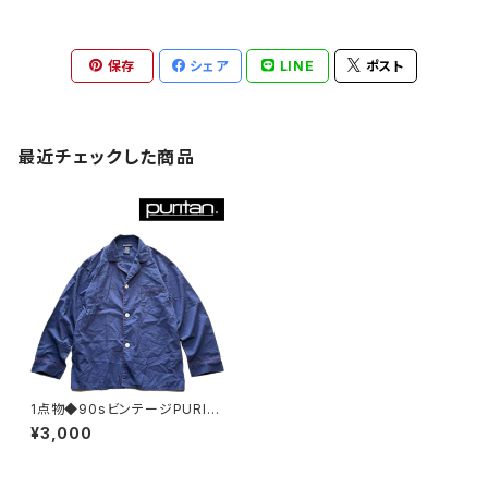
保存
シェア
LINE
ポスト
最近チェックした商品
1点物◆90sビンテージPURIT
AN紺パジャマシャツ古着メンズ
¥3,000
MLレディースOKアメカジ90s
ストリート/スポーツUSAブラン
ド紺ボックスシャツ348917