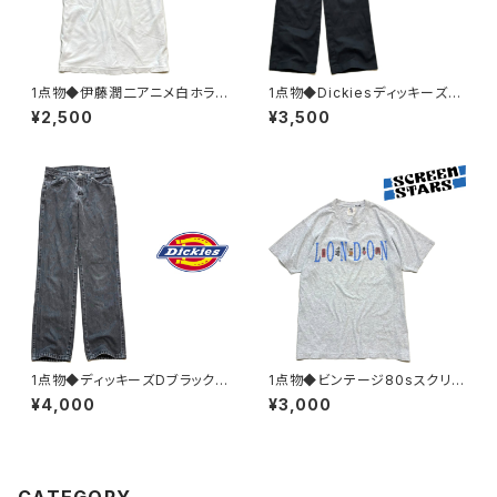
1点物◆伊藤潤二アニメ白ホラ
1点物◆Dickiesディッキーズ8
ープリントTシャツ古着メンズM
74ワークパンツ古着メンズ30レ
¥2,500
¥3,500
LレディースOKアメカジ90sス
ディースOKアメカジ90sストリ
トリート/スポーツ漫画マンガUS
ート/スポーツ/アウトドアUSAブ
Aブランド383032
ランド中古383041
1点物◆ディッキーズDブラック
1点物◆ビンテージ80sスクリー
ジーンズ黒デニムパンツ古着メ
ンスターズLONDONプリントT
¥4,000
¥3,000
ンズ30レディースOKアメカジ9
シャツ古着メンズMLレディース
0sストリートUSブランドワーク
OKアメカジ90sストリート/スポ
パンツ中古SM383039
ーツ/ブランド灰382994