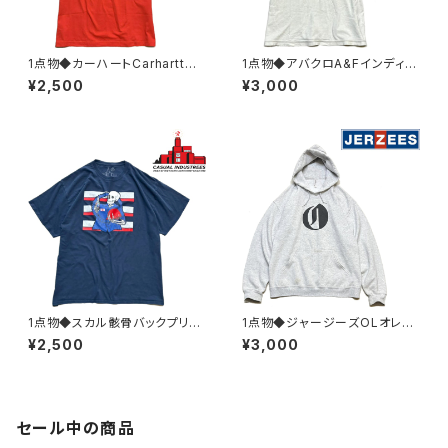
1点物◆カーハートCarharttバ
1点物◆アバクロA&Fインディア
ックプリントTシャツ古着メンズL
ン半袖ビンテージ加工Tシャツ
¥2,500
¥3,000
レディースOKアメカジ90sスト
古着メンズMLレディースOKア
リート/スポーツ半袖ブランド丸
メカジ90sストリート/スポーツ
首オレンジ382356
USAブランドY2K382119
1点物◆スカル骸骨バックプリン
1点物◆ジャージーズOLオレゴ
ト紺フェードTシャツ古着メンズ
ンライブ黒プリントスウェットパ
¥2,500
¥3,000
3XLレディースOKアメカジ90s
ーカーUSA古着メンズLレディ
ストリート/スポーツUSAブラン
ースOK90sストリート/スポー
ド丸首レトロ382969
ツMixトレーナー363490
セール中の商品