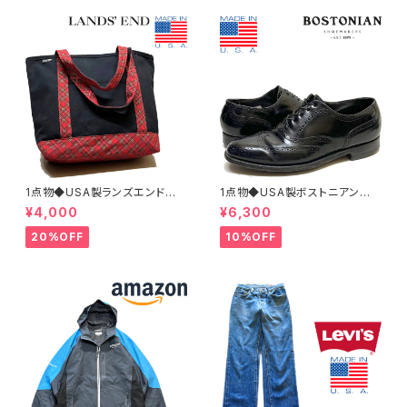
1点物◆USA製ランズエンド黒ト
1点物◆USA製ボストニアン黒
ートバッグ鞄カバン古着メンズレ
革靴レザーシューズ古着メンズ2
¥4,000
¥6,300
ディースOKアメカジ90sストリ
6.5レディースOKアメカジ90s
ート/スポーツUSAブランド中古
ストリートUSスポーツ中古スニ
20%OFF
10%OFF
エコバッグ348659
ーカーBOSTONIAN362316