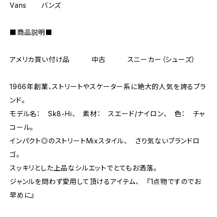
Vans バンズ
■商品説明■
アメリカ買い付け品 中古 スニーカー（シューズ）
1966年創業、ストリートやスケーター系に絶大的人気を誇るブラ
ンド。
モデル名： Sk8-Hi、 素材： スエード/ナイロン、 色： チャ
コール。
インパクト◎のストリートMixスタイル、 さり気ないブランドロ
ゴ。
スッキリとした上品なシルエットでとてもお洒落。
ジャンルを問わず愛用して頂けるアイテム、 『1点物ですのでお
早めに』