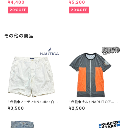
US MAIL紺ナイロンジャケット
茶革靴レザーシューズ古着メン
¥4,400
¥5,200
古着LメンズXLレディースOKア
ズ31レディースOKアメカジ90s
メカジ90sストリートマウンテン
ストリート中古ブランド13ビッグ
20%OFF
20%OFF
パーカーアウター362465
サイズ373489
その他の商品
1点物◆ノーティカNautica白シ
1点物◆ナルトNARUTOアニメ
ョートパンツ古着メンズ34レデ
プリントTシャツ古着メンズML
¥3,500
¥2,500
ィースOKアメカジ90sストリー
レディースOKアメカジ90sスト
トUSAショーツ中古ハーフパン
リート/スポーツ漫画マンガUSA
ツ/ビンテージ383023
ブランド/ジャンプ383031