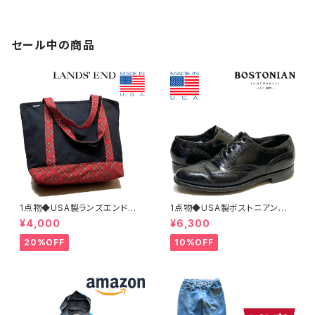
アメカジ90sストリート/スポー
スポーツ/ブランド企業ユニフォ
ツブランド野球382822
ーム刺繍382745
セール中の商品
1点物◆USA製ランズエンド黒ト
1点物◆USA製ボストニアン黒
ートバッグ鞄カバン古着メンズレ
革靴レザーシューズ古着メンズ2
¥4,000
¥6,300
ディースOKアメカジ90sストリ
6.5レディースOKアメカジ90s
ート/スポーツUSAブランド中古
ストリートUSスポーツ中古スニ
20%OFF
10%OFF
エコバッグ348659
ーカーBOSTONIAN362316