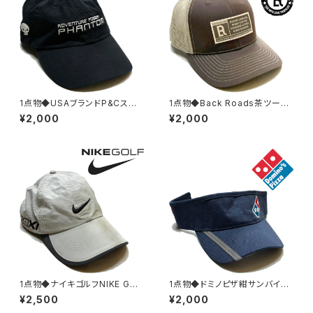
1点物◆USAブランドP&Cスカ
1点物◆Back Roads茶ツート
ル刺繍ロゴ帽子/黒ベースボー
ン帽子USA企業メッシュキャップ
¥2,000
¥2,000
ルキャップ古着メンズレディース
古着メンズレディースOKアメカ
OKアメカジ90sストリート/スポ
ジ90sストリート/ブランド中古
ーツ中古/髑髏382098
スナップバック382869
1点物◆ナイキゴルフNIKE GOL
1点物◆ドミノピザ紺サンバイザ
Fベージュ帽子ベースボールキ
ー帽子キャップ古着メンズレディ
¥2,500
¥2,000
ャップ古着メンズレディースOK
ースOKアメカジ90sストリート/