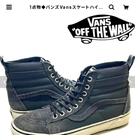
1点物◆バンズVansスケートハイSK
8Hiハイカットスニーカー古着メンズ
25レディースOKアメカジ90sストリ
ートスポーツ7ハイトップ中古3489
23 | 古着屋カチカチ 東京都北区 JR
王子駅前で実店舗展開中 通販もOK
Tokyo Japan