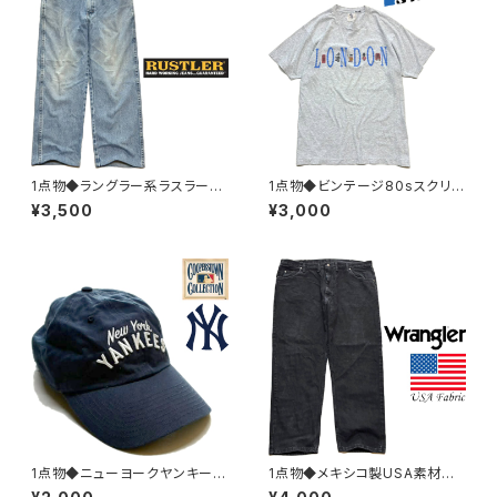
1点物◆ラングラー系ラスラーR
1点物◆ビンテージ80sスクリー
USTLERデニムパンツ薄青ジー
ンスターズLONDONプリントT
¥3,500
¥3,000
ンズ古着36メンズXLレディース
シャツ古着メンズMLレディース
OKアメカジブランド/ストリート/
OKアメカジ90sストリート/スポ
スポーツ中古382972
ーツ/ブランド灰382994
1点物◆ニューヨークヤンキース
1点物◆メキシコ製USA素材ラ
NYロゴ紺ベースボールキャップ
ングラー黒ブラックジーンズ古