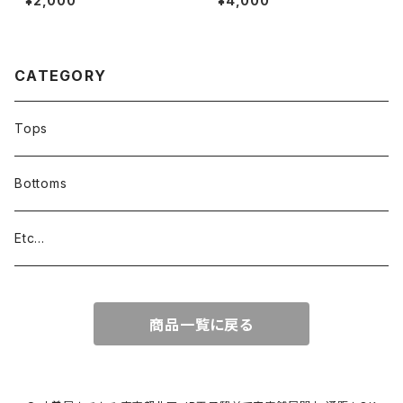
¥2,000
¥4,000
古着メンズレディースOKアメカ
着メンズレディースOKアメカジ/
ジ90sストリート/スポーツ刺繍
ストリート/デニムパンツ超ビッグ
USA企業帽子383049
サイズ中古382981
CATEGORY
Tops
Bottoms
Etc...
商品一覧に戻る