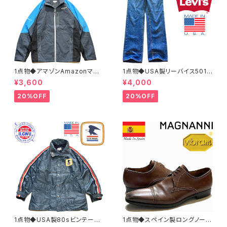
1点物◆アマゾンAmazonマウ
1点物◆USA製リーバイス501ビ
ンテンパーカー中古ナイロンジ
ンテージ黒カン80sジーンズ古
¥3,600
¥4,000
ャケット古着メンズXLレディース
着メンズレディースOKアメカジ/
OKアメカジ90sストリートUS
ストリート/ブランドアメリカ製デ
20%OFF
20%OFF
灰色アウター水色362468
ニムパンツ372581
1点物◆USA製80sビンテージ
1点物◆スペイン製ロングノーズ