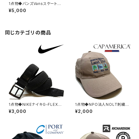
1点物◆バンズVansスケートハ
イSK8Hiハイカットスニーカー
¥5,000
古着メンズ25レディースOKアメ
カジ90sストリートスポーツ7ハ
イトップ中古348923
同じカテゴリの商品
1点物◆NIKEナイキG-FLEXバ
1点物◆NPO法人NOLT刺繍ロ
ックル付き黒メッシュベルト古着
ゴ帽子ベースボールキャップ古
¥3,000
¥2,000
メンズL/XLレディースOKアメカ
着メンズレディースOKアメカジ
ジ90sストリート/スポーツ小物
90sストリート/スポーツUSブラ
ブランド雑貨382880
ンド野球/魚/茶382539