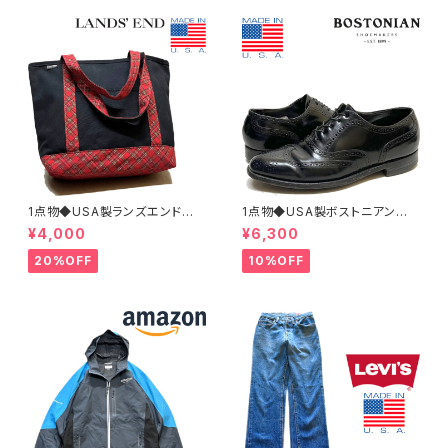
1点物◆USA製ランズエンド黒ト
1点物◆USA製ボストニアン黒
ートバッグ鞄カバン古着メンズレ
革靴レザーシューズ古着メンズ2
¥4,000
¥6,300
ディースOKアメカジ90sストリ
6.5レディースOKアメカジ90s
ート/スポーツUSAブランド中古
ストリートUSスポーツ中古スニ
20%OFF
10%OFF
エコバッグ348659
ーカーBOSTONIAN362316