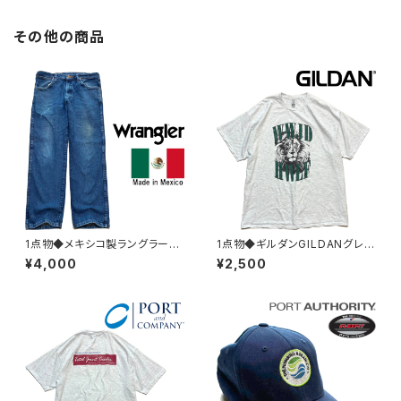
その他の商品
1点物◆メキシコ製ラングラーW
1点物◆ギルダンGILDANグレー
ranglerデニムパンツ/ストレッチ
虎アニマルプリントTシャツ古着
¥4,000
¥2,500
ジーンズ古着メンズレディースO
メンズ3XLレディースOKアメカ
Kアメカジブランド/ストリート/ス
ジ90sストリート/スポーツ/ブラ
ポーツ382977
ンド/レトロ382987