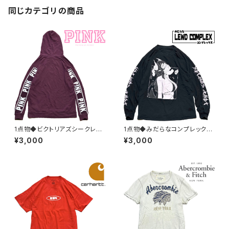
同じカテゴリの商品
1点物◆ビクトリアズシークレッ
1点物◆みだらなコンプレックス
トPINKスウェットパーカー古着
長袖ロンT黒プリントTシャツ古
¥3,000
¥3,000
メンズレディースOKアメカジ90
着メンズLレディースOKアメカ
sストリート/スポーツ/トレーナ
ジ90sストリート/スポーツUSA
ー/エンジ382522
ブランド中古363713