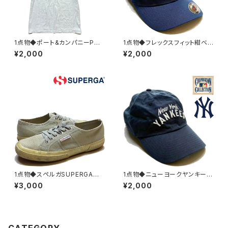
1点物◆ポート&カンパニーPOR
1点物◆フレックスフィット紺ベ
Tグレー/バックプリントTシャツ
ースボールキャップ古着L/XLメ
¥2,000
¥2,000
古着メンズL/XLレディースOK
ンズレディースOKアメカジ90s
アメカジ90sストリート/スポー
ストリート/スポーツ刺繍USA企
ツ/ブランド灰382990
業ロゴ帽子383050
1点物◆スペルガSUPERGAキャ
1点物◆ニューヨークヤンキース
ンバススニーカー古着メンズ26
NYロゴ紺ベースボールキャップ
¥3,000
¥2,000
レディースOKアメカジ90sスト
古着メンズレディースOKアメカ
リート/スポーツ/ブランド靴シュ
ジ90sストリート/スポーツ刺繍
ーズ灰グレー383059
USA企業帽子383049