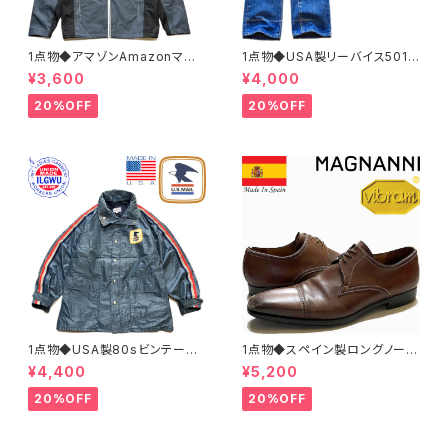
1点物◆アマゾンAmazonマウ
1点物◆USA製リーバイス501ビ
ンテンパーカー中古ナイロンジ
ンテージ黒カン80sジーンズ古
¥3,600
¥4,000
ャケット古着メンズXLレディース
着メンズレディースOKアメカジ/
OKアメカジ90sストリートUS
ストリート/ブランドアメリカ製デ
20%OFF
20%OFF
灰色アウター水色362468
ニムパンツ372581
1点物◆USA製80sビンテージ
1点物◆スペイン製ロングノーズ
US MAIL紺ナイロンジャケット
茶革靴レザーシューズ古着メン
¥4,400
¥5,200
古着LメンズXLレディースOKア
ズ31レディースOKアメカジ90s
メカジ90sストリートマウンテン
ストリート中古ブランド13ビッグ
20%OFF
20%OFF
パーカーアウター362465
サイズ373489