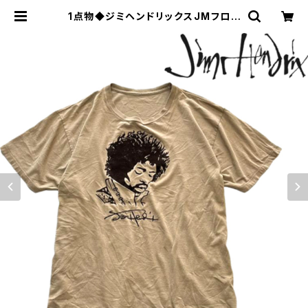
1点物◆ジミヘンドリックスJMフロッ
キープリントTシャツ古着Lメンズレデ
ィースOKアメカジ90sストリート/ロ
ックT/バンT/バンドT音楽349114 |
古着屋カチカチ 東京都北区 JR王子
駅前で実店舗展開中 通販もOK Tok
yo Japan