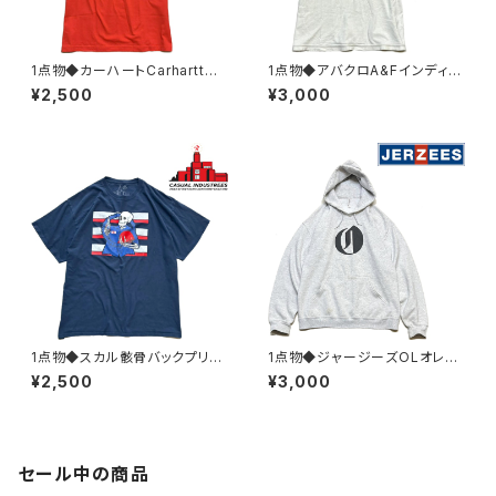
1点物◆カーハートCarharttバ
1点物◆アバクロA&Fインディア
ックプリントTシャツ古着メンズL
ン半袖ビンテージ加工Tシャツ
¥2,500
¥3,000
レディースOKアメカジ90sスト
古着メンズMLレディースOKア
リート/スポーツ半袖ブランド丸
メカジ90sストリート/スポーツ
首オレンジ382356
USAブランドY2K382119
1点物◆スカル骸骨バックプリン
1点物◆ジャージーズOLオレゴ
ト紺フェードTシャツ古着メンズ
ンライブ黒プリントスウェットパ
¥2,500
¥3,000
3XLレディースOKアメカジ90s
ーカーUSA古着メンズLレディ
ストリート/スポーツUSAブラン
ースOK90sストリート/スポー
ド丸首レトロ382969
ツMixトレーナー363490
セール中の商品