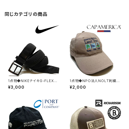
スOKアメカジ90sストリートス
ポーツブランド349216
同じカテゴリの商品
1点物◆NIKEナイキG-FLEXバ
1点物◆NPO法人NOLT刺繍ロ
ックル付き黒メッシュベルト古着
ゴ帽子ベースボールキャップ古
¥3,000
¥2,000
メンズL/XLレディースOKアメカ
着メンズレディースOKアメカジ
ジ90sストリート/スポーツ小物
90sストリート/スポーツUSブラ
ブランド雑貨382880
ンド野球/魚/茶382539