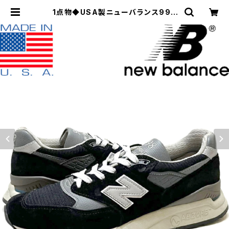
1点物◆USA製ニューバランス998
スエードスニーカー黒レザーシューズ
USメンズ26.5レディースOKアメカ
ジ90sストリートスポーツブランド3
49216 | 古着屋カチカチ 東京都北区
JR王子駅前で実店舗展開中 通販もO
K Tokyo Japan