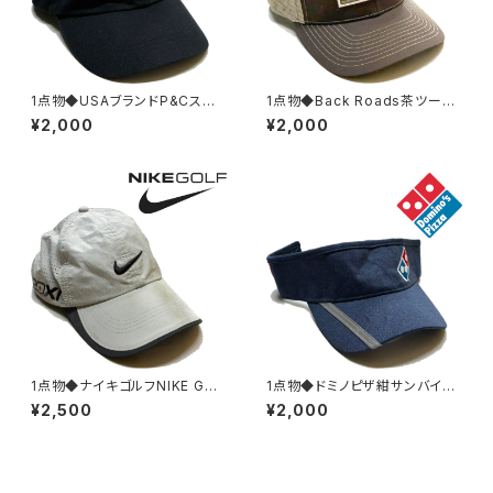
1点物◆USAブランドP&Cスカ
1点物◆Back Roads茶ツート
ル刺繍ロゴ帽子/黒ベースボー
ン帽子USA企業メッシュキャップ
¥2,000
¥2,000
ルキャップ古着メンズレディース
古着メンズレディースOKアメカ
OKアメカジ90sストリート/スポ
ジ90sストリート/ブランド中古
ーツ中古/髑髏382098
スナップバック382869
1点物◆ナイキゴルフNIKE GOL
1点物◆ドミノピザ紺サンバイザ
Fベージュ帽子ベースボールキ
ー帽子キャップ古着メンズレディ
¥2,500
¥2,000
ャップ古着メンズレディースOK
ースOKアメカジ90sストリート/
アメカジ90sストリート/スポー
スポーツ/ブランド企業ユニフォ
ツブランド野球382822
ーム刺繍382745