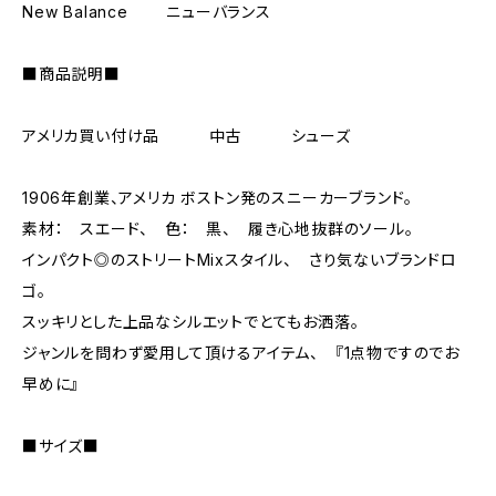
New Balance ニューバランス
■商品説明■
アメリカ買い付け品 中古 シューズ
1906年創業、アメリカ ボストン発のスニーカーブランド。
素材： スエード、 色： 黒、 履き心地抜群のソール。
インパクト◎のストリートMixスタイル、 さり気ないブランドロ
ゴ。
スッキリとした上品なシルエットでとてもお洒落。
ジャンルを問わず愛用して頂けるアイテム、 『1点物ですのでお
早めに』
■サイズ■