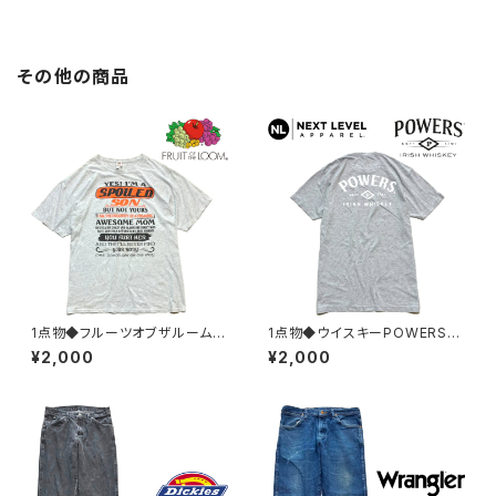
その他の商品
1点物◆フルーツオブザルームF
1点物◆ウイスキーPOWERSグ
RUITグレー2XLプリントTシャ
レー/バックプリントTシャツ古着
¥2,000
¥2,000
ツ古着メンズレディースOKアメ
メンズMLレディースOKアメカ
カジ90sストリート/スポーツ/ブ
ジ90sストリート/スポーツ/ブラ
ランド/レトロ382983
ンド/パワーズ382992