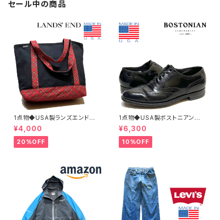
セール中の商品
1点物◆USA製ランズエンド黒ト
1点物◆USA製ボストニアン黒
ートバッグ鞄カバン古着メンズレ
革靴レザーシューズ古着メンズ2
¥4,000
¥6,300
ディースOKアメカジ90sストリ
6.5レディースOKアメカジ90s
ート/スポーツUSAブランド中古
ストリートUSスポーツ中古スニ
20%OFF
10%OFF
エコバッグ348659
ーカーBOSTONIAN362316