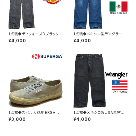
1点物◆ディッキーズDブラック
1点物◆メキシコ製ラングラーW
ジーンズ黒デニムパンツ古着メ
ranglerデニムパンツ/ストレッチ
¥4,000
¥4,000
ンズ30レディースOKアメカジ9
ジーンズ古着メンズレディースO
0sストリートUSブランドワーク
Kアメカジブランド/ストリート/ス
パンツ中古SM383039
ポーツ382977
1点物◆スペルガSUPERGAキャ
1点物◆メキシコ製USA素材ラ
ンバススニーカー古着メンズ26
ングラー黒ブラックジーンズ古
¥3,000
¥4,000
レディースOKアメカジ90sスト
着メンズレディースOKアメカジ/
リート/スポーツ/ブランド靴シュ
ストリート/デニムパンツ超ビッグ
ーズ灰グレー383059
サイズ中古382981