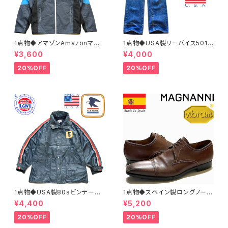
1点物◆アマゾンAmazonマウ
1点物◆USA製リーバイス501ビ
ンテンパーカー中古ナイロンジ
ンテージ黒カン80sジーンズ古
¥3,600
¥4,000
ャケット古着メンズXLレディース
着メンズレディースOKアメカジ/
OKアメカジ90sストリートUS
ストリート/ブランドアメリカ製デ
20%OFF
20%OFF
灰色アウター水色362468
ニムパンツ372581
1点物◆USA製80sビンテージ
1点物◆スペイン製ロングノーズ
US MAIL紺ナイロンジャケット
茶革靴レザーシューズ古着メン
¥4,400
¥5,200
古着LメンズXLレディースOKア
ズ31レディースOKアメカジ90s
メカジ90sストリートマウンテン
ストリート中古ブランド13ビッグ
20%OFF
20%OFF
パーカーアウター362465
サイズ373489