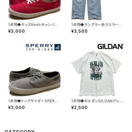
1点物◆ケッズKedsキャンバス
1点物◆ラングラー系ラスラーR
スニーカー赤ローテクシューズ
USTLERデニムパンツ薄青ジー
¥3,000
¥3,500
古着メンズレディースOKアメカ
ンズ古着36メンズXLレディース
ジ90sストリート/スポーツブラ
OKアメカジブランド/ストリート/
ンド靴レトロ383058
スポーツ中古382972
1点物◆トップサイダーSPERRY
1点物◆ギルダンGILDANグレー
キャンバススニーカー古着メン
虎アニマルプリントTシャツ古着
¥3,000
¥2,500
ズレディースOKアメカジ90sス
メンズ3XLレディースOKアメカ
トリート/スポーツ/ブランド靴グ
ジ90sストリート/スポーツ/ブラ
レーシューズ383060
ンド/レトロ382987