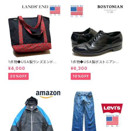
1点物◆USA製ランズエンド黒ト
1点物◆USA製ボストニアン黒
ートバッグ鞄カバン古着メンズレ
革靴レザーシューズ古着メンズ2
¥4,000
¥6,300
ディースOKアメカジ90sストリ
6.5レディースOKアメカジ90s
ート/スポーツUSAブランド中古
ストリートUSスポーツ中古スニ
20%OFF
10%OFF
エコバッグ348659
ーカーBOSTONIAN362316