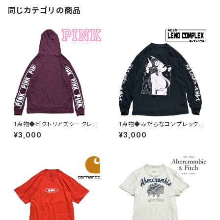
同じカテゴリの商品
1点物◆ビクトリアズシークレッ
1点物◆みだらなコンプレックス
トPINKスウェットパーカー古着
長袖ロンT黒プリントTシャツ古
¥3,000
¥3,000
メンズレディースOKアメカジ90
着メンズLレディースOKアメカ
sストリート/スポーツ/トレーナ
ジ90sストリート/スポーツUSA
ー/エンジ382522
ブランド中古363713