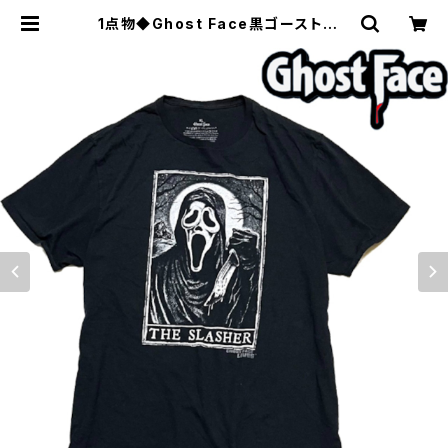
1点物◆Ghost Face黒ゴーストフェ
イスプリントTシャツ古着メンズXLレ
ディースOKアメカジ90sストリート
スポーツUSブランド/ハロウィン349
252 | 古着屋カチカチ 東京都北区 J
R王子駅前で実店舗展開中 通販もOK
Tokyo Japan