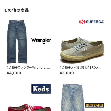
その他の商品
1点物◆ラングラーWranglerデ
1点物◆スペルガSUPERGAキャ
ニムパンツ/ストレッチジーンズ
ンバススニーカー古着メンズ26
¥4,000
¥3,000
古着32メンズMレディースOKア
レディースOKアメカジ90sスト
メカジブランド/ストリート/スポ
リート/スポーツ/ブランド靴シュ
ーツ紺/中古382975
ーズ灰グレー383059