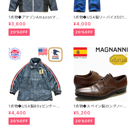
1点物◆アマゾンAmazonマウ
1点物◆USA製リーバイス501ビ
ンテンパーカー中古ナイロンジ
ンテージ黒カン80sジーンズ古
¥3,600
¥4,000
ャケット古着メンズXLレディース
着メンズレディースOKアメカジ/
OKアメカジ90sストリートUS
ストリート/ブランドアメリカ製デ
20%OFF
20%OFF
灰色アウター水色362468
ニムパンツ372581
1点物◆USA製80sビンテージ
1点物◆スペイン製ロングノーズ
US MAIL紺ナイロンジャケット
茶革靴レザーシューズ古着メン
¥4,400
¥5,200
古着LメンズXLレディースOKア
ズ31レディースOKアメカジ90s
メカジ90sストリートマウンテン
ストリート中古ブランド13ビッグ
20%OFF
20%OFF
パーカーアウター362465
サイズ373489