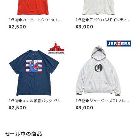
1点物◆カーハートCarharttバ
1点物◆アバクロA&Fインディア
ックプリントTシャツ古着メンズL
ン半袖ビンテージ加工Tシャツ
¥2,500
¥3,000
レディースOKアメカジ90sスト
古着メンズMLレディースOKア
リート/スポーツ半袖ブランド丸
メカジ90sストリート/スポーツ
首オレンジ382356
USAブランドY2K382119
1点物◆スカル骸骨バックプリン
1点物◆ジャージーズOLオレゴ
ト紺フェードTシャツ古着メンズ
ンライブ黒プリントスウェットパ
¥2,500
¥3,000
3XLレディースOKアメカジ90s
ーカーUSA古着メンズLレディ
ストリート/スポーツUSAブラン
ースOK90sストリート/スポー
ド丸首レトロ382969
ツMixトレーナー363490
セール中の商品