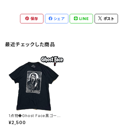
保存
シェア
LINE
ポスト
最近チェックした商品
1点物◆Ghost Face黒ゴース
トフェイスプリントTシャツ古着
¥2,500
メンズXLレディースOKアメカジ
90sストリートスポーツUSブラ
ンド/ハロウィン349252