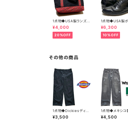
1点物◆USA製ランズエ
1点物◆USA製
ンド黒トートバッグ鞄カ
アン黒革靴レザ
¥4,000
¥6,300
バン古着メンズレディー
ーズ古着メンズ26
スOKアメカジ90sスト
ディースOKアメ
20%OFF
10%OFF
リート/スポーツUSAブ
sストリートUS
ランド中古エコバッグ3
中古スニーカーB
48659
ONIAN362316
その他の商品
1点物◆Dickiesディッ
1点物◆メキシコ
キーズ874ワークパン
グラー雰囲気系
¥3,500
¥4,500
ツ古着XXLメンズ38レ
黒ブラックジー
ディースOKアメカジ90
メンズMLレディ
sストリート/スポーツ/
アメカジブランド