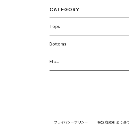
アウトドアUSAブランド
ート/デニムパンツ
中古383042
80
CATEGORY
Tops
Bottoms
Etc...
プライバシーポリシー
特定商取引法に基