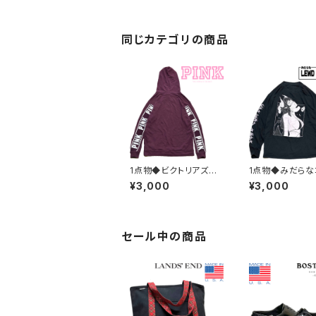
ンズLレディースOKアメ
カジ90sストリートスポ
ーツ無地Tビッグサイズ
349286
同じカテゴリの商品
1点物◆ビクトリアズシ
1点物◆みだらな
ークレットPINKスウェッ
レックス長袖ロン
¥3,000
¥3,000
トパーカー古着メンズレ
リントTシャツ古
ディースOKアメカジ90
ズLレディースO
sストリート/スポーツ/ト
ジ90sストリート
レーナー/エンジ38252
ーツUSAブラン
2
63713
セール中の商品