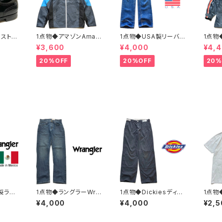
ボストニ
1点物◆アマゾンAmaz
1点物◆USA製リーバイ
1点物
ーシュ
onマウンテンパーカー
ス501ビンテージ黒カン
ンテー
¥3,600
¥4,000
¥4,
.5レ
中古ナイロンジャケット
80sジーンズ古着メン
イロン
カジ90
古着メンズXLレディー
ズレディースOKアメカ
メンズ
20%OFF
20%OFF
20%
スポーツ
スOKアメカジ90sスト
ジ/ストリート/ブランド
アメカ
OST
リートUS灰色アウター
アメリカ製デニムパンツ
マウン
水色362468
372581
ター36
製ラン
1点物◆ラングラーWra
1点物◆Dickiesディッ
1点物
ペンキ
nglerデニムパンツ/スト
キーズ黒ダブルニー56
ス20
¥4,000
¥4,000
¥2,5
ンズ古着
レッチジーンズ古着32
BKワークパンツ古着メ
クプリ
ースOK
メンズMレディースOK
ンズ32レディースOKア
メンズ
/ストリ
アメカジブランド/ストリ
メカジ90sストリート/ス
アメカ