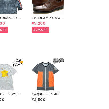
◆USA製80sビ
1点物◆スペイン製ロン
ジUS MAIL紺ナ
グノーズ茶革靴レザー
400
¥5,200
ジャケット古着L
シューズ古着メンズ31
XLレディースOK
レディースOKアメカジ
OFF
20%OFF
ジ90sストリート
90sストリート中古ブラ
テンパーカーアウ
ンド13ビッグサイズ373
2465
489
◆ツールドフラン
1点物◆ナルトNARUT
10マップ地図バッ
OアニメプリントTシャ
00
¥2,500
ントTシャツ古着
ツ古着メンズMLレディ
MLレディースOK
ースOKアメカジ90sス
ジ90sストリート/
トリート/スポーツ漫画