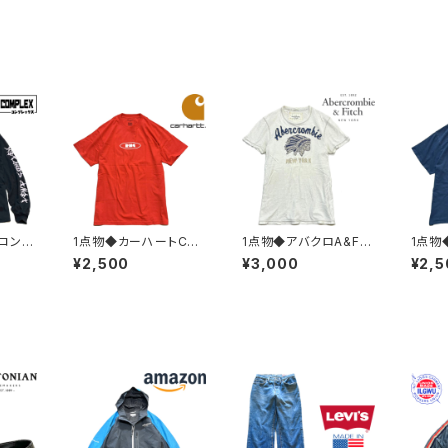
コンプ
1点物◆カーハートCar
1点物◆アバクロA&Fイ
1点物
T黒プ
harttバックプリントTシ
ンディアン半袖ビンテー
クプリ
¥2,500
¥3,000
¥2,5
着メン
ャツ古着メンズLレディ
ジ加工Tシャツ古着メン
シャツ
Kアメカ
ースOKアメカジ90sス
ズMLレディースOKアメ
ディー
/スポ
トリート/スポーツ半袖
カジ90sストリート/ス
sスト
ド中古3
ブランド丸首オレンジ3
ポーツUSAブランドY2
SAブ
82356
K382119
8296