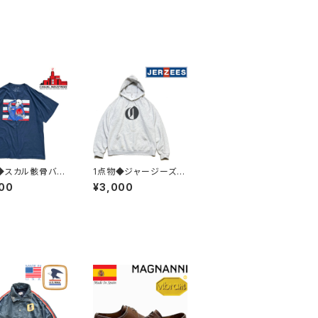
◆スカル骸骨バッ
1点物◆ジャージーズO
ント紺フェードT
Lオレゴンライブ黒プリ
00
¥3,000
古着メンズ3XLレ
ントスウェットパーカー
スOKアメカジ90
USA古着メンズLレディ
リート/スポーツU
ースOK90sストリート/
ランド丸首レトロ3
スポーツMixトレーナー
9
363490