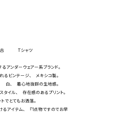
中古 Tシャツ
表するアンダーウェアー系ブランド。
溢れるビンテージ、 メキシコ製。
色： 白、 着心地抜群の生地感。
xスタイル、 存在感のあるプリント。
ットでとてもお洒落。
けるアイテム、 『1点物ですのでお早