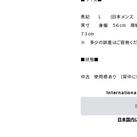
表記 L (日本メンズ
実寸 身幅 ５６cm 肩
７３cm
※ 多少の誤差はご容赦くだ
■状態■
中古 使用感あり (背中に多
Internationa
日本国内