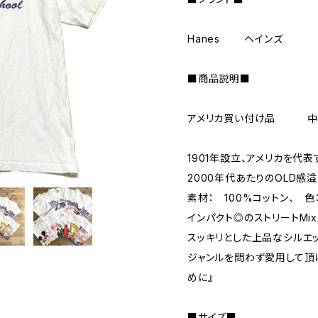
Hanes ヘインズ
■商品説明■
アメリカ買い付け品 
1901年設立、アメリカを代
2000年代あたりのOLD感
素材： 100%コットン、 
インパクト◎のストリートMi
スッキリとした上品なシルエ
ジャンルを問わず愛用して頂
めに』
■サイズ■