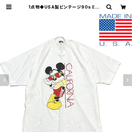
1点物◆USA製ビンテージ90sミッキ
ーマウス白Tシャツ古着メンズXLレデ
ィースOKアメカジ90sストリートス
ポーツ無地Tビッグサイズ中古3492
87 | 古着屋カチカチ 東京都北区 JR
王子駅前で実店舗展開中 通販もOK
Tokyo Japan