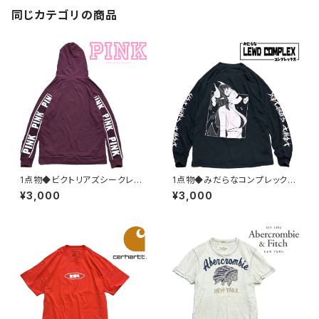
同じカテゴリの商品
1点物◆ビクトリアズシークレッ
1点物◆みだらなコンプレックス
トPINKスウェットパーカー古着
長袖ロンT黒プリントTシャツ古
¥3,000
¥3,000
メンズレディースOKアメカジ90
着メンズLレディースOKアメカ
sストリート/スポーツ/トレーナ
ジ90sストリート/スポーツUSA
ー/エンジ382522
ブランド中古363713