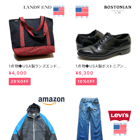
1点物◆USA製ランズエンド黒ト
1点物◆USA製ボストニアン黒
ートバッグ鞄カバン古着メンズレ
革靴レザーシューズ古着メンズ2
¥4,000
¥6,300
ディースOKアメカジ90sストリ
6.5レディースOKアメカジ90s
ート/スポーツUSAブランド中古
ストリートUSスポーツ中古スニ
20%OFF
10%OFF
エコバッグ348659
ーカーBOSTONIAN362316