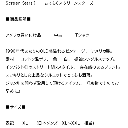
Screen Stars？ おそらくスクリーンスターズ
■商品説明■
アメリカ買い付け品 中古 Tシャツ
1990年代あたりのOLD感溢れるビンテージ、 アメリカ製。
素材： コットン混ポリ、 色： 白、 裾袖シングルステッチ。
インパクト◎のストリートMixスタイル、 存在感のあるプリント。
スッキリとした上品なシルエットでとてもお洒落。
ジャンルを問わず愛用して頂けるアイテム、 『1点物ですのでお
早めに』
■サイズ■
表記 XL (日本メンズ XL～XXL 相当)