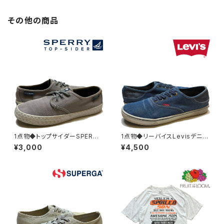
その他の商品
1点物◆トップサイダーSPERRY
1点物◆リーバイスLevisデニム
キャンバススニーカー古着メン
スニーカー青シューズ古着メン
¥3,000
¥4,500
ズレディースOKアメカジ90sス
ズ30レディースOKアメカジブラ
トリート/スポーツ/ブランド靴グ
ンド90sストリート/スポーツ靴
レーシューズ383060
レトロ中古383066