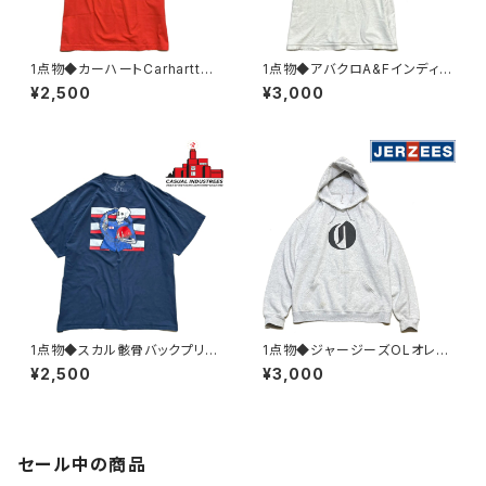
1点物◆カーハートCarharttバ
1点物◆アバクロA&Fインディア
ックプリントTシャツ古着メンズL
ン半袖ビンテージ加工Tシャツ
¥2,500
¥3,000
レディースOKアメカジ90sスト
古着メンズMLレディースOKア
リート/スポーツ半袖ブランド丸
メカジ90sストリート/スポーツ
首オレンジ382356
USAブランドY2K382119
1点物◆スカル骸骨バックプリン
1点物◆ジャージーズOLオレゴ
ト紺フェードTシャツ古着メンズ
ンライブ黒プリントスウェットパ
¥2,500
¥3,000
3XLレディースOKアメカジ90s
ーカーUSA古着メンズLレディ
ストリート/スポーツUSAブラン
ースOK90sストリート/スポー
ド丸首レトロ382969
ツMixトレーナー363490
セール中の商品