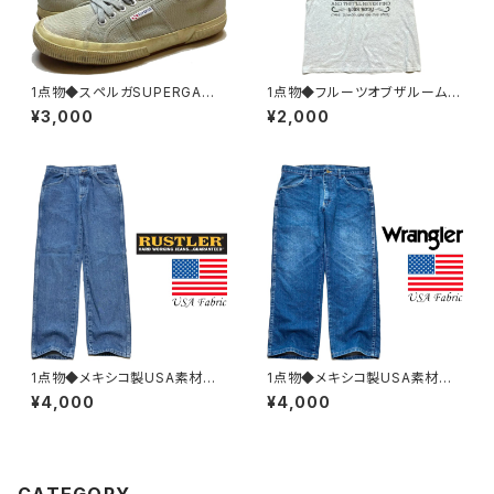
1点物◆スペルガSUPERGAキャ
1点物◆フルーツオブザルームF
ンバススニーカー古着メンズ26
RUITグレー2XLプリントTシャ
¥3,000
¥2,000
レディースOKアメカジ90sスト
ツ古着メンズレディースOKアメ
リート/スポーツ/ブランド靴シュ
カジ90sストリート/スポーツ/ブ
ーズ灰グレー383059
ランド/レトロ382983
1点物◆メキシコ製USA素材ラ
1点物◆メキシコ製USA素材ラ
スラーRUSTLERデニムパンツ/
ングラーWranglerジーンズ/デ
¥4,000
¥4,000
ジーンズ古着32メンズMレディ
ニムパンツ古着メンズXLレディ
ースOKアメカジブランド/ストリ
ースOKアメカジブランド/ストリ
ート/スポーツ青382974
ート/スポーツ382979