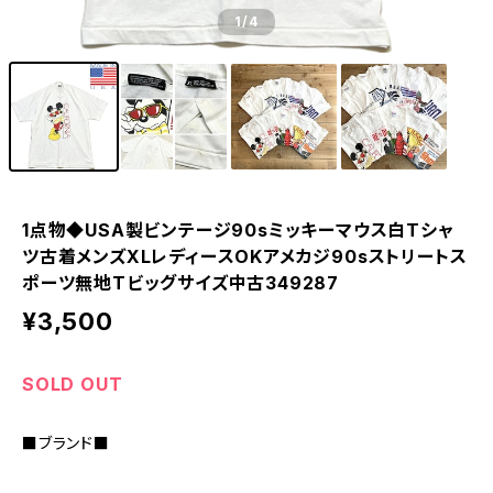
1
/4
1点物◆USA製ビンテージ90sミッキーマウス白Tシャ
ツ古着メンズXLレディースOKアメカジ90sストリートス
ポーツ無地Tビッグサイズ中古349287
¥3,500
SOLD OUT
■ブランド■