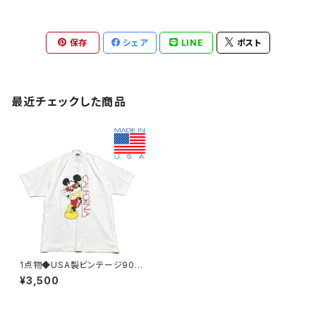
保存
シェア
LINE
ポスト
最近チェックした商品
1点物◆USA製ビンテージ90s
ミッキーマウス白Tシャツ古着メ
¥3,500
ンズXLレディースOKアメカジ9
0sストリートスポーツ無地Tビッ
グサイズ中古349287