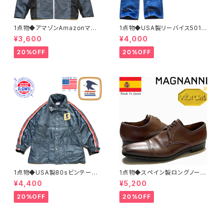
1点物◆アマゾンAmazonマウ
1点物◆USA製リーバイス501ビ
ンテンパーカー中古ナイロンジ
ンテージ黒カン80sジーンズ古
¥3,600
¥4,000
ャケット古着メンズXLレディース
着メンズレディースOKアメカジ/
OKアメカジ90sストリートUS
ストリート/ブランドアメリカ製デ
20%OFF
20%OFF
灰色アウター水色362468
ニムパンツ372581
1点物◆USA製80sビンテージ
1点物◆スペイン製ロングノーズ
US MAIL紺ナイロンジャケット
茶革靴レザーシューズ古着メン
¥4,400
¥5,200
古着LメンズXLレディースOKア
ズ31レディースOKアメカジ90s
メカジ90sストリートマウンテン
ストリート中古ブランド13ビッグ
20%OFF
20%OFF
パーカーアウター362465
サイズ373489