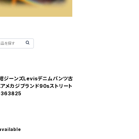
紺ジーンズLevisデニムパンツ古
Kアメカジブランド90sストリート
363825
available