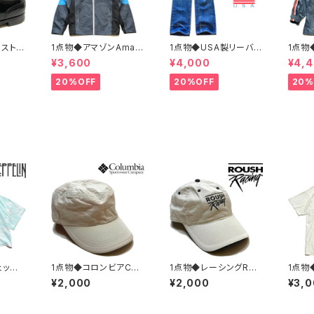
ボストニ
1点物◆アマゾンAmaz
1点物◆USA製リーバイ
1点物
ーシュ
onマウンテンパーカー
ス501ビンテージ黒カン
ンテー
¥3,600
¥4,000
¥4,
.5レ
中古ナイロンジャケット
80sジーンズ古着メン
イロン
カジ90
古着メンズXLレディー
ズレディースOKアメカ
メンズ
20%OFF
20%OFF
20%
スポーツ
スOKアメカジ90sスト
ジ/ストリート/ブランド
アメカ
OST
リートUS灰色アウター
アメリカ製デニムパンツ
マウン
水色362468
372581
ター36
ェッペリ
1点物◆コロンビアCol
1点物◆レーシングRO
1点物
リント
umbia花柄ベージュ帽
USHベージュ刺繍ロゴ
ッドX
¥2,000
¥2,000
¥3,
ズLレ
子ワークキャップ古着メ
帽子ベースボールキャ
Tシャ
カジ90
ンズレディースOKアメ
ップ古着メンズレディー
ィース
/USA
カジ90sストリート/ス
スOKアメカジ90sスト
ストリ