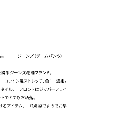
古 ジーンズ（デニムパンツ）
を誇るジーンズ老舗ブランド。
材： コットン混ストレッチ、色： 濃紺。
スタイル、 フロントはジッパーフライ。
ットでとてもお洒落。
けるアイテム、 『1点物ですのでお早