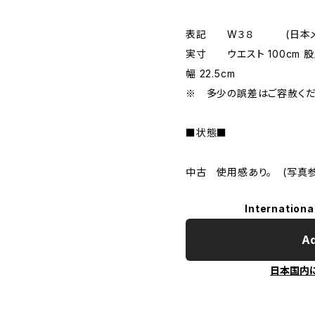
表記 W３８ (日本メ
実寸 ウエスト 100cm 股上 
幅 22.5cm
※ 多少の誤差はご容赦くだ
■状態■
中古 使用感あり。 (写真参
Internationa
Ad
日本国内