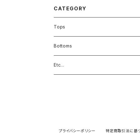
ーツUSAブランド中古3
ブランドXLタイダ
83044
3018
CATEGORY
Tops
Bottoms
Etc...
プライバシーポリシー
特定商取引法に基