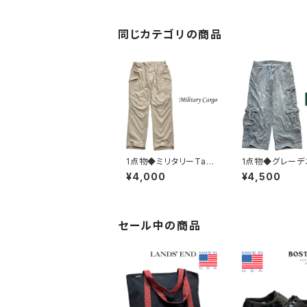
8レディースOKアメカ
ジブランド90sストリー
トUSブランドMLストレ
ート363825
同じカテゴリの商品
1点物◆ミリタリーTact
1点物◆グレーデ
icalカーゴパンツ古着メ
ーゴパンツWild F
¥4,000
¥4,500
ンズ36レディースOKア
ワイドバギージ
メカジ90sストリートU
古着メンズレディ
SAブランド中古ジーン
Kアメカジ90sス
ズ中古ズボン軍物3821
トUSAブランド
70
382791
セール中の商品