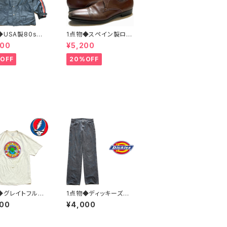
◆USA製80sビ
1点物◆スペイン製ロン
ジUS MAIL紺ナ
グノーズ茶革靴レザー
400
¥5,200
ジャケット古着L
シューズ古着メンズ31
XLレディースOK
レディースOKアメカジ
OFF
20%OFF
ジ90sストリート
90sストリート中古ブラ
テンパーカーアウ
ンド13ビッグサイズ373
2465
489
◆グレイトフルデ
1点物◆ディッキーズD
LバンドTプリント
ブラックジーンズ黒デニ
000
¥4,000
ツ古着メンズレデ
ムパンツ古着メンズ30
OKアメカジ90s
レディースOKアメカジ
ート/バンT/ロック
90sストリートUSブラ