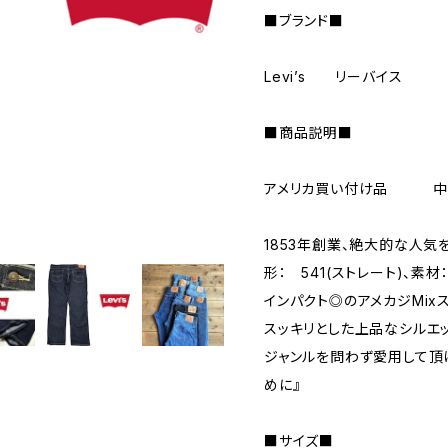
■ブランド■
Levi’s リーバイス
■商品説明■
アメリカ買い付け品 中
1853年創業、絶大的な人気
形： 541(ストレート)、素
インパクト◎のアメカジMix
スッキリとした上品なシルエ
ジャンルを問わず愛用して頂
めに』
■サイズ■