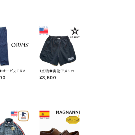
◆オービスORVI
1点物◆実物アメリカ軍
イロンストレッチ
ショートパンツ黒ナイロ
00
¥3,500
中古チノパン古着
ンパンツ古着メンズLレ
30レディースOK
ディースOKアメカジ90
ジ90sストリート/
sストリートスポーツ中
ツUSAブランド3
古ブランド水着USA製3
1
82851