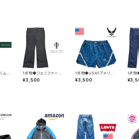
ニムカ
1点物◆ジェニファーロ
1点物◆USAFアメリカ
1点物
able
ペス/ブーツカット/ブラ
空軍ショートパンツ紺ナ
S紺ナ
¥3,500
¥3,500
¥3,5
ーンズ
ックジーンズ黒デニムパ
イロンパンツ古着メンズ
パンツ
ースO
ンツ古着メンズレディー
XXLレディースOKアメ
メンズ
トリー
スOKアメカジ90sスト
カジ90sストリートスポ
アメカ
パンツ灰
リート/ブランド36341
ーツ水着ブランドUSA
スポー
9
製382856
8290