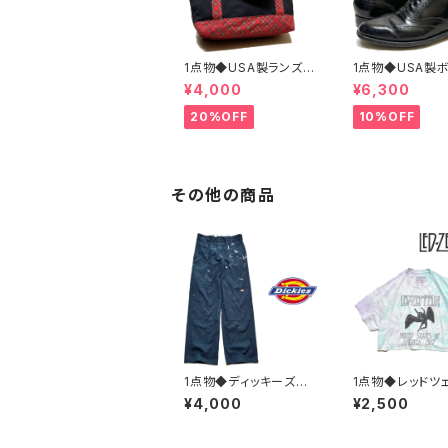
1点物◆USA製ランズエ
1点物◆USA製
ンド黒トートバッグ鞄カ
アン黒革靴レザ
¥4,000
¥6,300
バン古着メンズレディー
ーズ古着メンズ26
スOKアメカジ90sスト
ディースOKアメ
20%OFF
10%OFF
リート/スポーツUSAブ
sストリートUS
ランド中古エコバッグ3
中古スニーカーB
48659
ONIAN362316
その他の商品
1点物◆ディッキーズ紺
1点物◆レッドツ
ダブルニー8528ペンキ
ン短丈バンドTプ
¥4,000
¥2,500
ワークパンツ古着メンズ
Tシャツ古着メン
32レディースOKアメカ
ディースOKアメ
ジ90sストリート/スポ
sストリート/バンT