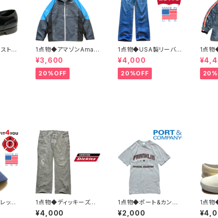
ボストニ
1点物◆アマゾンAmaz
1点物◆USA製リーバイ
1点物
ーシュ
onマウンテンパーカー
ス501ビンテージ黒カン
ンテー
¥3,600
¥4,000
¥4,
.5レ
中古ナイロンジャケット
80sジーンズ古着メン
イロン
カジ90
古着メンズXLレディー
ズレディースOKアメカ
メンズ
20%OFF
20%OFF
20%
スポーツ
スOKアメカジ90sスト
ジ/ストリート/ブランド
アメカ
OST
リートUS灰色アウター
アメリカ製デニムパンツ
マウン
水色362468
372581
ター36
フレック
1点物◆ディッキーズ雰
1点物◆ポート&カンパ
1点物
スボー
囲気系ペンキ40ペイン
ニーPORTグレー/プリ
ラER
¥4,000
¥2,000
¥4,
ンズレ
ターパンツ古着メンズX
ントTシャツ古着メンズ
ズ/キ