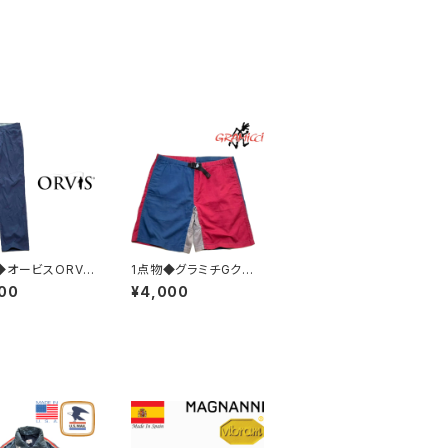
◆オービスORVI
1点物◆グラミチGクレ
イロンストレッチ
イジーパターン紺ショー
00
¥4,000
中古チノパン古着
トパンツ古着メンズSM
30レディースOK
レディースOKアメカジ
ジ90sストリート/
90sストリート/スポー
ツUSAブランド3
ツUSAハーフパンツ登
1
山382564