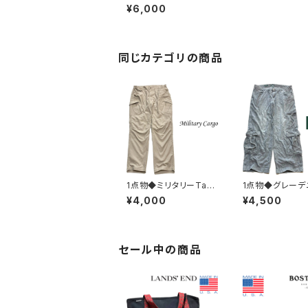
ス550テーパードジー
¥6,000
ンズLevisデニムパンツ
古着メンズレディースO
Kアメカジブランド90s
ストリート濃紺ブランド
363831
同じカテゴリの商品
1点物◆ミリタリーTact
1点物◆グレーデ
icalカーゴパンツ古着メ
ーゴパンツWild F
¥4,000
¥4,500
ンズ36レディースOKア
ワイドバギージ
メカジ90sストリートU
古着メンズレディ
SAブランド中古ジーン
Kアメカジ90sス
ズ中古ズボン軍物3821
トUSAブランド
70
382791
セール中の商品