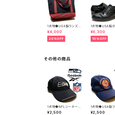
1点物◆USA製ランズエ
1点物◆USA製
ンド黒トートバッグ鞄カ
アン黒革靴レザ
¥4,000
¥6,300
バン古着メンズレディー
ーズ古着メンズ26
スOKアメカジ90sスト
ディースOKアメ
20%OFF
10%OFF
リート/スポーツUSAブ
sストリートUS
ランド中古エコバッグ3
中古スニーカーB
48659
ONIAN362316
その他の商品
1点物◆NFLシーホーク
1点物◆USA製
ス黒フレックス帽子メッ
スフィット紺ベー
¥2,500
¥2,500
シュキャップ古着メンズ
ルキャップ古着メ