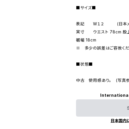
■サイズ■
表記 W１２ (日本メ
実寸 ウエスト 78cm 股上 3
裾幅 18cm
※ 多少の誤差はご容赦くだ
■状態■
中古 使用感あり。 (写真参
Internationa
日本国内