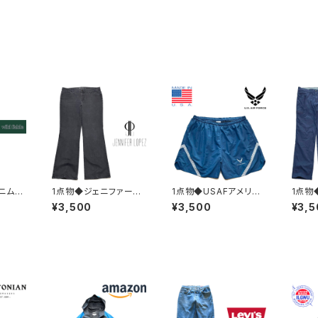
ニムカ
1点物◆ジェニファーロ
1点物◆USAFアメリカ
1点物
able
ペス/ブーツカット/ブラ
空軍ショートパンツ紺ナ
S紺ナ
¥3,500
¥3,500
¥3,5
ーンズ
ックジーンズ黒デニムパ
イロンパンツ古着メンズ
パンツ
ースO
ンツ古着メンズレディー
XXLレディースOKアメ
メンズ
トリー
スOKアメカジ90sスト
カジ90sストリートスポ
アメカ
パンツ灰
リート/ブランド36341
ーツ水着ブランドUSA
スポー
9
製382856
8290