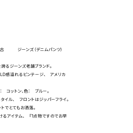
古 ジーンズ（デニムパンツ）
を誇るジーンズ老舗ブランド。
OLD感溢れるビンテージ、 アメリカ
材： コットン、色： ブルー。
スタイル、 フロントはジッパーフライ。
ットでとてもお洒落。
けるアイテム、 『1点物ですのでお早