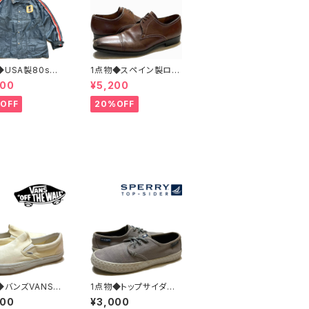
◆USA製80sビ
1点物◆スペイン製ロン
ジUS MAIL紺ナ
グノーズ茶革靴レザー
400
¥5,200
ジャケット古着L
シューズ古着メンズ31
XLレディースOK
レディースOKアメカジ
OFF
20%OFF
ジ90sストリート
90sストリート中古ブラ
テンパーカーアウ
ンド13ビッグサイズ373
2465
489
◆バンズVANSエ
1点物◆トップサイダーS
Aスリッポンシュー
PERRYキャンバススニ
000
¥3,000
ャンバススニーカ
ーカー古着メンズレディ