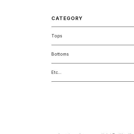
レディース/アメカジ/ス
ディースOKアメ
トリート/スポーツ/トラッ
sストリート刺繍
カー/ブラック383076
ージ消防士ロゴ
3051
CATEGORY
Tops
Bottoms
Etc...