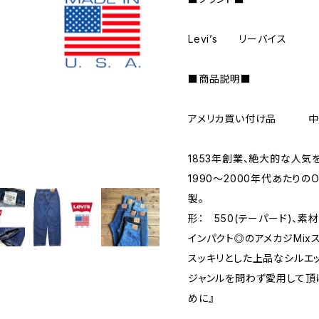
Levi’s リーバイス
■商品説明■
アメリカ買い付け品 中
1853年創業、絶大的な人気
1990～2000年代あたりの
製。
形： 550(テーパード)、素
インパクト◎のアメカジMix
スッキリとした上品なシルエ
ジャンルを問わず愛用して頂
めに』