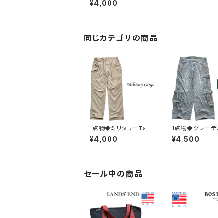
¥4,000
ンツ中古チノパン古着メ
ンズ38レディースOK9
0sストリート/スポーツ
ワイドパンツスラックス
363910
同じカテゴリの商品
1点物◆ミリタリーTact
1点物◆グレーデ
icalカーゴパンツ古着メ
ーゴパンツWild F
¥4,000
¥4,500
ンズ36レディースOKア
ワイドバギージ
メカジ90sストリートU
古着メンズレディ
SAブランド中古ジーン
Kアメカジ90sス
ズ中古ズボン軍物3821
トUSAブランド
70
382791
セール中の商品