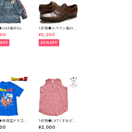
◆USA製80sビ
1点物◆スペイン製ロン
ジUS MAIL紺ナ
グノーズ茶革靴レザー
400
¥5,200
ジャケット古着L
シューズ古着メンズ31
XLレディースOK
レディースOKアメカジ
OFF
20%OFF
ジ90sストリート
90sストリート中古ブラ
テンパーカーアウ
ンド13ビッグサイズ373
2465
489
◆孫悟空ドラゴン
1点物◆LATくすみピン
Z青プリントTシ
ク無地タンクトップ古着
000
¥2,000
着メンズMLレデ
メンズレディース/アメカ