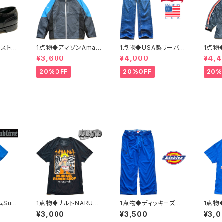
ボストニ
1点物◆アマゾンAmaz
1点物◆USA製リーバイ
1点物
ーシュ
onマウンテンパーカー
ス501ビンテージ黒カン
ンテー
¥3,600
¥4,000
¥4,
.5レ
中古ナイロンジャケット
80sジーンズ古着メン
イロン
カジ90
古着メンズXLレディー
ズレディースOKアメカ
メンズ
20%OFF
20%OFF
20%
スポーツ
スOKアメカジ90sスト
ジ/ストリート/ブランド
アメカ
OST
リートUS灰色アウター
アメリカ製デニムパンツ
マウン
水色362468
372581
ター36
Subl
1点物◆ナルトNARUT
1点物◆ディッキーズDi
1点物
ントT
Oラーメン黒アニメプリ
ckies青カーゴイージ
ボール
¥3,000
¥3,500
¥3,
SMレ
ントTシャツ古着メンズ
ーパンツ古着メンズLレ
ャツ古