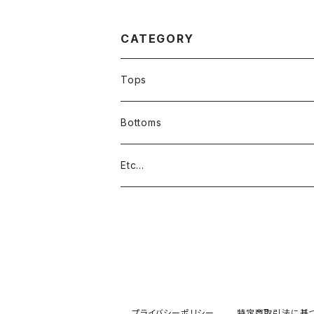
ンズレディースOKアメ
ディースOKアメ
カジ90sストリート/ス
sストリート/バン
ポーツ/ブランド/カーキ
クT/USAブラン
382954
青383012
CATEGORY
Tops
Bottoms
Etc...
プライバシーポリシー
特定商取引法に基