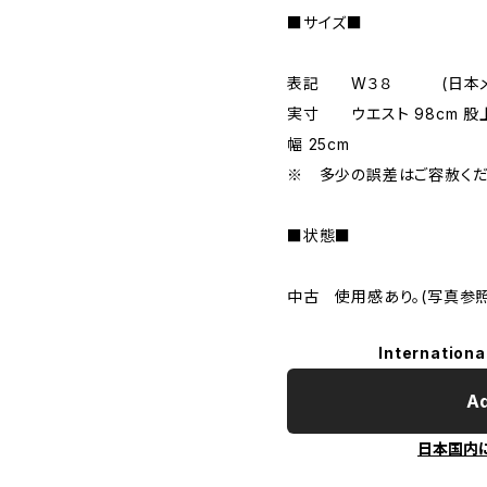
■サイズ■
表記 W３８ (日本メ
実寸 ウエスト 98cm 股上 3
幅 25cm
※ 多少の誤差はご容赦くだ
■状態■
中古 使用感あり。(写真参照
Internationa
Ad
日本国内