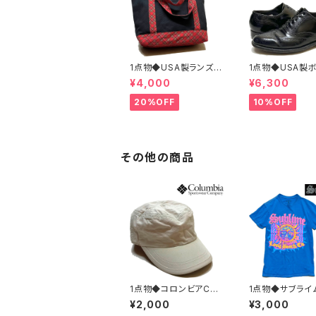
1点物◆USA製ランズエ
1点物◆USA製
ンド黒トートバッグ鞄カ
アン黒革靴レザ
¥4,000
¥6,300
バン古着メンズレディー
ーズ古着メンズ26
スOKアメカジ90sスト
ディースOKアメ
20%OFF
10%OFF
リート/スポーツUSAブ
sストリートUS
ランド中古エコバッグ3
中古スニーカーB
48659
ONIAN362316
その他の商品
1点物◆コロンビアCol
1点物◆サブライム
umbia花柄ベージュ帽
imeバンドTプリ
¥2,000
¥3,000
子ワークキャップ古着メ
シャツ古着メンズ