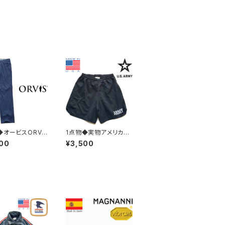
◆オービスORVI
1点物◆実物アメリカ軍
イロンストレッチ
ショートパンツ黒ナイロ
00
¥3,500
中古チノパン古着
ンパンツ古着メンズLレ
30レディースOK
ディースOKアメカジ90
ジ90sストリート/
sストリートスポーツ中
ツUSAブランド3
古ブランド水着USA製3
1
82851