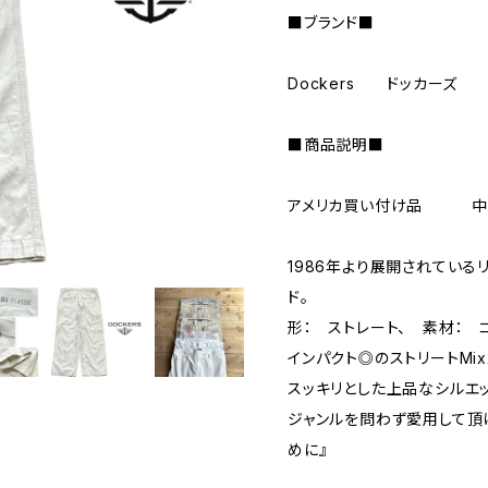
■ブランド■
Dockers ドッカー
■商品説明■
アメリカ買い付け品
1986年より展開されている
ド。
形： ストレート、 素材： 
インパクト◎のストリートMi
スッキリとした上品なシルエ
ジャンルを問わず愛用して頂
めに』