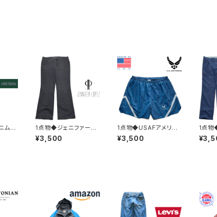
ニムカ
1点物◆ジェニファーロ
1点物◆USAFアメリカ
1点物
able
ペス/ブーツカット/ブラ
空軍ショートパンツ紺ナ
S紺ナ
¥3,500
¥3,500
¥3,5
ーンズ
ックジーンズ黒デニムパ
イロンパンツ古着メンズ
パンツ
ースO
ンツ古着メンズレディー
XXLレディースOKアメ
メンズ
トリー
スOKアメカジ90sスト
カジ90sストリートスポ
アメカ
パンツ灰
リート/ブランド36341
ーツ水着ブランドUSA
スポー
9
製382856
8290