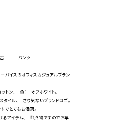
ズ
 中古 パンツ
リーバイスのオフィスカジュアルブラン
コットン、 色： オフホワイト。
xスタイル、 さり気ないブランドロゴ。
ットでとてもお洒落。
けるアイテム、 『1点物ですのでお早