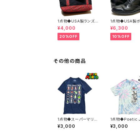
1点物◆USA製ランズエ
1点物◆USA製
ンド黒トートバッグ鞄カ
アン黒革靴レザ
¥4,000
¥6,300
バン古着メンズレディー
ーズ古着メンズ26
スOKアメカジ90sスト
ディースOKアメ
20%OFF
10%OFF
リート/スポーツUSAブ
sストリートUS
ランド中古エコバッグ3
中古スニーカーB
48659
ONIAN362316
その他の商品
1点物◆スーパーマリオ
1点物◆Poetic J
紺MarioプリントTシャ
eドラマ2パック
¥3,000
¥3,000
ツ古着メンズMLレディ
トTシャツ古着メ
ースOKアメカジ90sス
レディースOKア
トリート/スポーツ漫画
90sストリート/バ