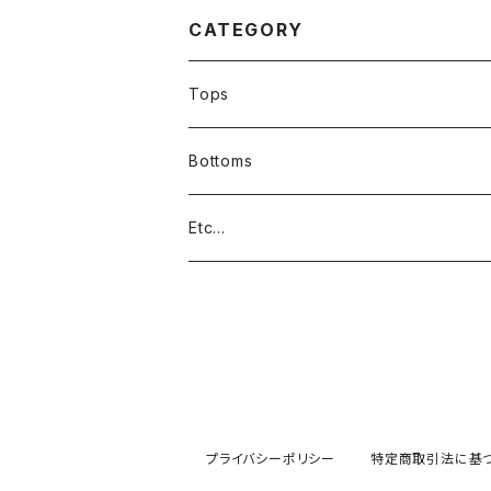
マンガUSブランド/ゲー
SAブランド中古
ム383034
イ383017
CATEGORY
Tops
Bottoms
Etc...
プライバシーポリシー
特定商取引法に基