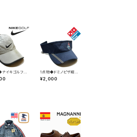
◆ナイキゴルフNI
1点物◆ドミノピザ紺サ
GOLFベージュ帽子
ンバイザー帽子キャップ
00
¥2,000
ボールキャップ古
古着メンズレディースO
ズレディースOK
Kアメカジ90sストリー
ジ90sストリート/
ト/スポーツ/ブランド企
ツブランド野球3
業ユニフォーム刺繍38
2
2745