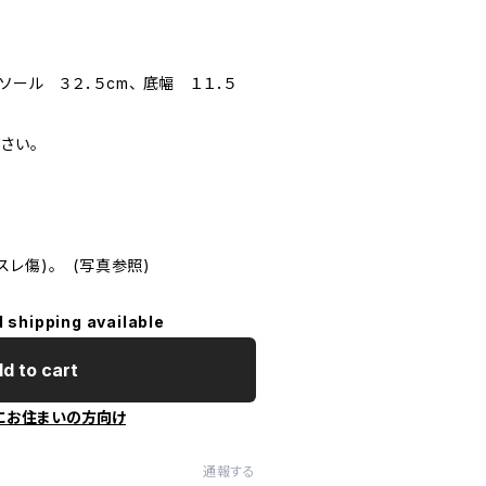
ル ３２．５cm、 底幅 １１．５
さい。
レ傷)。 (写真参照)
l shipping available
d to cart
にお住まいの方向け
通報する