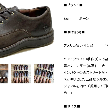
■ブランド■
Born ボーン
■商品説明■
アメリカ買い付け品 
ハンドクラフト（手作り）の高
素材： レザー(本革)、 色
インパクト◎のストリートMi
スッキリとした上品なシルエ
ジャンルを問わず愛用して頂
めに』
■サイズ■