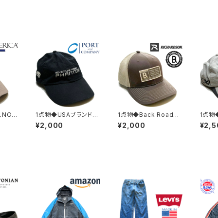
人NOL
1点物◆USAブランドP
1点物◆Back Roads
1点物
ベース
&Cスカル刺繍ロゴ帽
茶ツートン帽子USA企
KE 
¥2,000
¥2,000
¥2,5
着メン
子/黒ベースボールキャ
業メッシュキャップ古着
ベース
アメカ
ップ古着メンズレディー
メンズレディースOKア
着メン
/スポ
スOKアメカジ90sスト
メカジ90sストリート/ブ
アメカ
野球/
リート/スポーツ中古/髑
ランド中古スナップバッ
スポー
髏382098
ク382869
8282