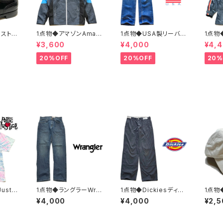
ボストニ
1点物◆アマゾンAmaz
1点物◆USA製リーバイ
1点物
ーシュ
onマウンテンパーカー
ス501ビンテージ黒カン
ンテー
¥3,600
¥4,000
¥4,
.5レ
中古ナイロンジャケット
80sジーンズ古着メン
イロン
カジ90
古着メンズXLレディー
ズレディースOKアメカ
メンズ
20%OFF
20%OFF
20%
スポーツ
スOKアメカジ90sスト
ジ/ストリート/ブランド
アメカ
OST
リートUS灰色アウター
アメリカ製デニムパンツ
マウン
水色362468
372581
ター36
ustic
1点物◆ラングラーWra
1点物◆Dickiesディッ
1点物
Tプリン
nglerデニムパンツ/スト
キーズ黒ダブルニー56
A刺繍
¥4,000
¥4,000
¥2,5
ンズL
レッチジーンズ古着32
BKワークパンツ古着メ
ボール
メカジ
メンズMレディースOK
ンズ32レディースOKア
ズレデ
ンT/U
アメカジブランド/ストリ
メカジ90sストリート/ス
ジ90