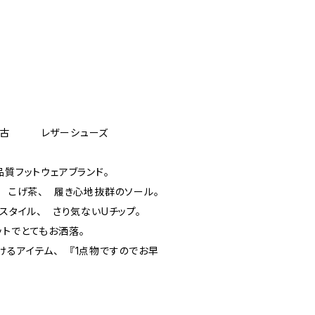
中古 レザーシューズ
品質フットウェアブランド。
： こげ茶、 履き心地抜群のソール。
xスタイル、 さり気ないUチップ。
ットでとてもお洒落。
けるアイテム、 『1点物ですのでお早