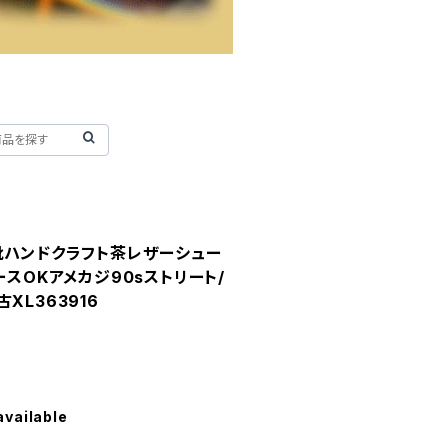
靴ハンドクラフト茶レザーシュー
ースOKアメカジ90sストリート/
XL363916
available