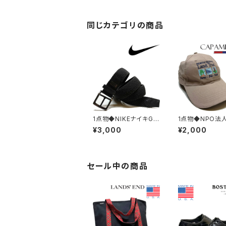
ズ11レディースOKアメ
カジ90sストリート/ス
ポーツUSAブランド中
古XL363916
同じカテゴリの商品
1点物◆NIKEナイキG-
1点物◆NPO法
FLEXバックル付き黒メ
T刺繍ロゴ帽子
¥3,000
¥2,000
ッシュベルト古着メンズ
ボールキャップ古
L/XLレディースOKアメ
ズレディースOK
カジ90sストリート/ス
ジ90sストリート
ポーツ小物ブランド雑
ーツUSブランド
貨382880
魚/茶382539
セール中の商品