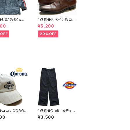
◆USA製80sビ
1点物◆スペイン製ロン
ジUS MAIL紺ナ
グノーズ茶革靴レザー
400
¥5,200
ジャケット古着L
シューズ古着メンズ31
XLレディースOK
レディースOKアメカジ
OFF
20%OFF
ジ90sストリート
90sストリート中古ブラ
テンパーカーアウ
ンド13ビッグサイズ373
2465
489
◆コロナCORON
1点物◆Dickiesディッ
ロゴ帽子ベース
キーズ874ワークパン
00
¥3,500
キャップ古着メン
ツ古着メンズ30レディ
ィースOKアメカ
ースOKアメカジ90sス
sストリート/スポ
トリート/スポーツ/アウ