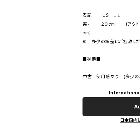
表記 US １１
実寸 ２９cm (アウトソー
cm)
※ 多少の誤差はご容赦くだ
■状態■
中古 使用感あり (多少のス
Internationa
Ad
日本国内