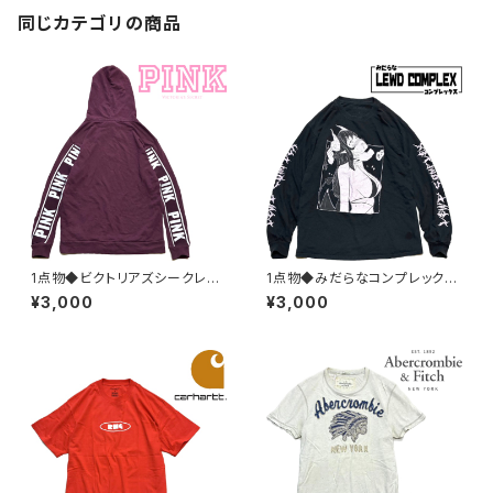
同じカテゴリの商品
1点物◆ビクトリアズシークレッ
1点物◆みだらなコンプレックス
トPINKスウェットパーカー古着
長袖ロンT黒プリントTシャツ古
¥3,000
¥3,000
メンズレディースOKアメカジ90
着メンズLレディースOKアメカ
sストリート/スポーツ/トレーナ
ジ90sストリート/スポーツUSA
ー/エンジ382522
ブランド中古363713