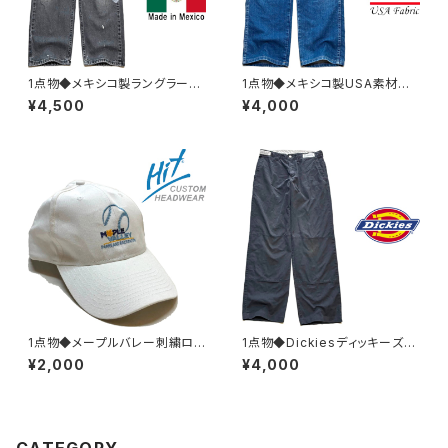
1点物◆メキシコ製ラングラー雰
1点物◆メキシコ製USA素材ラ
囲気系ペンキ黒ブラックジーン
ングラーWranglerジーンズ/デ
¥4,500
¥4,000
ズ古着メンズMLレディースOK
ニムパンツ古着メンズXLレディ
アメカジブランド/ストリート/デ
ースOKアメカジブランド/ストリ
ニムパンツ382980
ート/スポーツ382979
1点物◆メープルバレー刺繍ロゴ
1点物◆Dickiesディッキーズ黒
帽子ベースボールキャップ古着
ダブルニー56BKワークパンツ
¥2,000
¥4,000
メンズレディースOKアメカジ90
古着メンズ32レディースOKアメ
sストリート/スポーツ/ブランド/
カジ90sストリート/スポーツUS
レトロ白383009
Aブランド中古383043