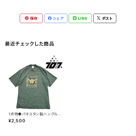
保存
シェア
LINE
ポスト
最近チェックした商品
1点物◆パキスタン製ハングルー
スHawaiiくすみ深緑フェードT
¥2,500
シャツ古着XLメンズレディース
OKアメカジ90sストリートスポ
ーツ/ハワイ363976