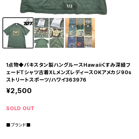
1
/3
1点物◆パキスタン製ハングルースHawaiiくすみ深緑フ
ェードTシャツ古着XLメンズレディースOKアメカジ90s
ストリートスポーツ/ハワイ363976
¥2,500
SOLD OUT
■ブランド■