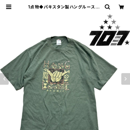
1点物◆パキスタン製ハングルースHa
waiiくすみ深緑フェードTシャツ古着
XLメンズレディースOKアメカジ90s
ストリートスポーツ/ハワイ363976
| 古着屋カチカチ 東京都北区 JR王子
駅前で実店舗展開中 通販もOK Tok
yo Japan