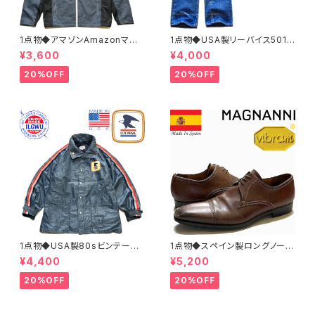
1点物◆アマゾンAmazonマウ
1点物◆USA製リーバイス501ビ
ンテンパーカー中古ナイロンジ
ンテージ黒カン80sジーンズ古
¥3,600
¥4,000
ャケット古着メンズXLレディース
着メンズレディースOKアメカジ/
OKアメカジ90sストリートUS
ストリート/ブランドアメリカ製デ
20%OFF
20%OFF
灰色アウター水色362468
ニムパンツ372581
1点物◆USA製80sビンテージ
1点物◆スペイン製ロングノーズ
US MAIL紺ナイロンジャケット
茶革靴レザーシューズ古着メン
¥4,400
¥5,200
古着LメンズXLレディースOKア
ズ31レディースOKアメカジ90s
メカジ90sストリートマウンテン
ストリート中古ブランド13ビッグ
20%OFF
20%OFF
パーカーアウター362465
サイズ373489