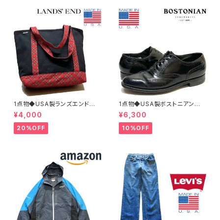
1点物◆USA製ランズエンド黒ト
1点物◆USA製ボストニアン黒
ートバッグ鞄カバン古着メンズレ
革靴レザーシューズ古着メンズ2
¥4,000
¥6,300
ディースOKアメカジ90sストリ
6.5レディースOKアメカジ90s
ート/スポーツUSAブランド中古
ストリートUSスポーツ中古スニ
20%OFF
10%OFF
エコバッグ348659
ーカーBOSTONIAN362316