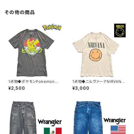
その他の商品
1点物◆ポケモンPokemonピ
1点物◆ニルヴァーナNIRVANA
カチュウプリントTシャツ古着メ
バンドTプリントTシャツ古着メ
¥2,500
¥3,000
ンズXSレディースOKアメカジ9
ンズXLレディースOKアメカジ9
0sストリート/スポーツ漫画マン
0sストリート/バンT/ロックTブ
ガUSAブランド383033
ランド/ベージュ383016