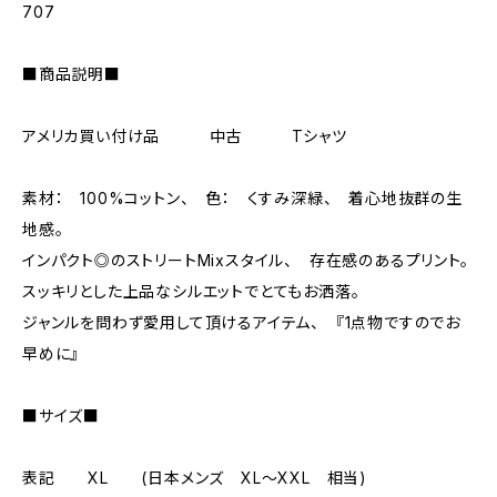
707
■商品説明■
アメリカ買い付け品 中古 Tシャツ
素材： 100%コットン、 色： くすみ深緑、 着心地抜群の生
地感。
インパクト◎のストリートMixスタイル、 存在感のあるプリント。
スッキリとした上品なシルエットでとてもお洒落。
ジャンルを問わず愛用して頂けるアイテム、 『1点物ですのでお
早めに』
■サイズ■
表記 XL (日本メンズ XL～XXL 相当)