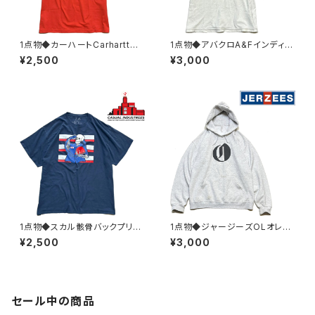
1点物◆カーハートCarharttバ
1点物◆アバクロA&Fインディア
ックプリントTシャツ古着メンズL
ン半袖ビンテージ加工Tシャツ
¥2,500
¥3,000
レディースOKアメカジ90sスト
古着メンズMLレディースOKア
リート/スポーツ半袖ブランド丸
メカジ90sストリート/スポーツ
首オレンジ382356
USAブランドY2K382119
1点物◆スカル骸骨バックプリン
1点物◆ジャージーズOLオレゴ
ト紺フェードTシャツ古着メンズ
ンライブ黒プリントスウェットパ
¥2,500
¥3,000
3XLレディースOKアメカジ90s
ーカーUSA古着メンズLレディ
ストリート/スポーツUSAブラン
ースOK90sストリート/スポー
ド丸首レトロ382969
ツMixトレーナー363490
セール中の商品