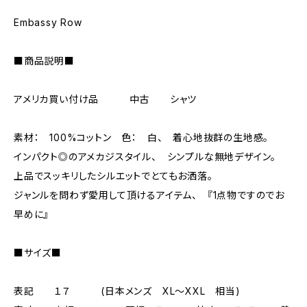
Embassy Row
■商品説明■
アメリカ買い付け品 中古 シャツ
素材： 100%コットン 色： 白、 着心地抜群の生地感。
インパクト◎のアメカジスタイル、 シンプルな無地デザイン。
上品でスッキリしたシルエットでとてもお洒落。
ジャンルを問わず愛用して頂けるアイテム、 『1点物ですのでお
早めに』
■サイズ■
表記 １７ (日本メンズ XL～XXL 相当)