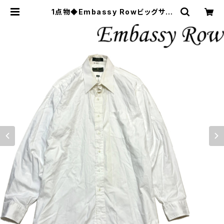
1点物◆Embassy Rowビッグサイ
ズ白シャツ長袖ドレスシャツ古着メン
ズXXLレディースOKアメカジ90sス
トリートUSブランド無地ワイシャツ3
63925 | 古着屋カチカチ 東京都北
区 JR王子駅前で実店舗展開中 通販
もOK Tokyo Japan