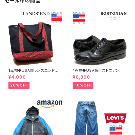
セール中の商品
1点物◆USA製ランズエンド黒ト
1点物◆USA製ボストニアン黒
ートバッグ鞄カバン古着メンズレ
革靴レザーシューズ古着メンズ2
¥4,000
¥6,300
ディースOKアメカジ90sストリ
6.5レディースOKアメカジ90s
ート/スポーツUSAブランド中古
ストリートUSスポーツ中古スニ
20%OFF
10%OFF
エコバッグ348659
ーカーBOSTONIAN362316