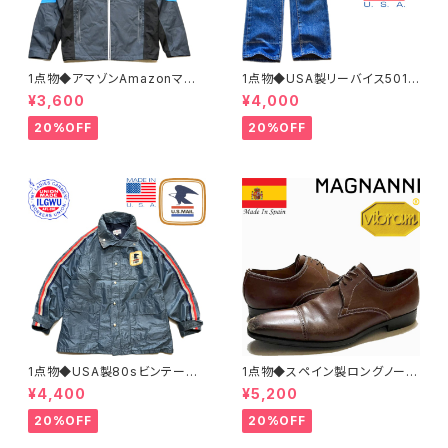
1点物◆アマゾンAmazonマウ
1点物◆USA製リーバイス501ビ
ンテンパーカー中古ナイロンジ
ンテージ黒カン80sジーンズ古
¥3,600
¥4,000
ャケット古着メンズXLレディース
着メンズレディースOKアメカジ/
OKアメカジ90sストリートUS
ストリート/ブランドアメリカ製デ
20%OFF
20%OFF
灰色アウター水色362468
ニムパンツ372581
1点物◆USA製80sビンテージ
1点物◆スペイン製ロングノーズ
US MAIL紺ナイロンジャケット
茶革靴レザーシューズ古着メン
¥4,400
¥5,200
古着LメンズXLレディースOKア
ズ31レディースOKアメカジ90s
メカジ90sストリートマウンテン
ストリート中古ブランド13ビッグ
20%OFF
20%OFF
パーカーアウター362465
サイズ373489