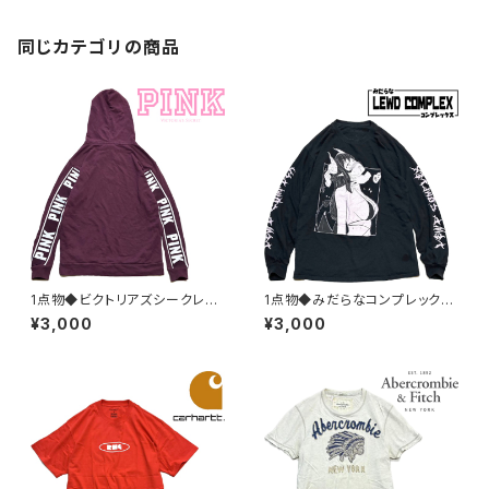
ド無地ワイシャツ363925
同じカテゴリの商品
1点物◆ビクトリアズシークレッ
1点物◆みだらなコンプレックス
トPINKスウェットパーカー古着
長袖ロンT黒プリントTシャツ古
¥3,000
¥3,000
メンズレディースOKアメカジ90
着メンズLレディースOKアメカ
sストリート/スポーツ/トレーナ
ジ90sストリート/スポーツUSA
ー/エンジ382522
ブランド中古363713