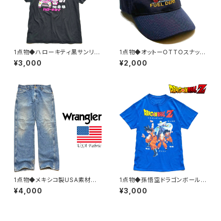
1点物◆ハローキティ黒サンリオ
1点物◆オットーOTTOスナップ
プリントTシャツ古着メンズXXL
バック紺ベースボールキャップ古
¥3,000
¥2,000
レディースOKアメカジ90sスト
着メンズレディースOKアメカジ
リート/スポーツ漫画マンガUS
90sストリートスポーツ刺繍ロ
ブランド383035
ゴ帽子US企業383046
1点物◆メキシコ製USA素材ラ
1点物◆孫悟空ドラゴンボールZ
ングラーWranglerデニムパン
青プリントTシャツ古着メンズM
¥4,000
¥3,000
ツ/ジーンズ古着メンズXLレディ
LレディースOKアメカジ90sス
ースOKアメカジブランド/ストリ
トリート/スポーツ漫画マンガUS
ート/スポーツ382978
Aブランド中古383037