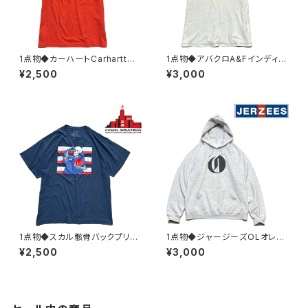
1点物◆カーハートCarharttバ
1点物◆アバクロA&Fインディア
ックプリントTシャツ古着メンズL
ン半袖ビンテージ加工Tシャツ
¥2,500
¥3,000
レディースOKアメカジ90sスト
古着メンズMLレディースOKア
リート/スポーツ半袖ブランド丸
メカジ90sストリート/スポーツ
首オレンジ382356
USAブランドY2K382119
1点物◆スカル骸骨バックプリン
1点物◆ジャージーズOLオレゴ
ト紺フェードTシャツ古着メンズ
ンライブ黒プリントスウェットパ
¥2,500
¥3,000
3XLレディースOKアメカジ90s
ーカーUSA古着メンズLレディ
ストリート/スポーツUSAブラン
ースOK90sストリート/スポー
ド丸首レトロ382969
ツMixトレーナー363490