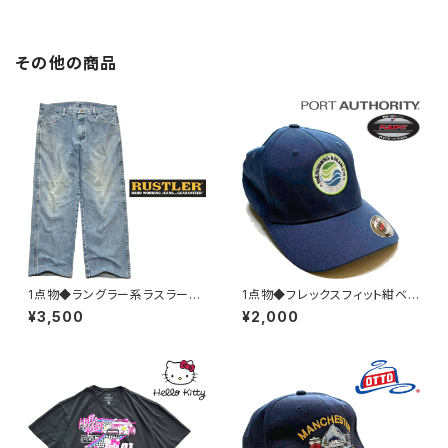
その他の商品
1点物◆ラングラー系ラスラーR
1点物◆フレックスフィット紺ベ
USTLERデニムパンツ薄青ジー
ースボールキャップ古着L/XLメ
¥3,500
¥2,000
ンズ古着36メンズXLレディース
ンズレディースOKアメカジ90s
OKアメカジブランド/ストリート/
ストリート/スポーツ刺繍USA企
スポーツ中古382972
業ロゴ帽子383050