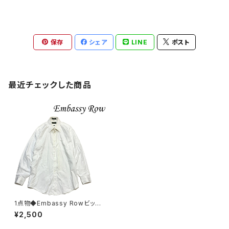
保存
シェア
LINE
ポスト
最近チェックした商品
1点物◆Embassy Rowビッグ
サイズ白シャツ長袖ドレスシャツ
¥2,500
古着メンズXXLレディースOKア
メカジ90sストリートUSブラン