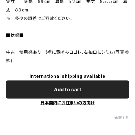
実寸 身幅 ６９cm 肩幅 ５２cm 袖丈 ６５．５cm 着
丈 ８８cm
※ 多少の誤差はご容赦ください。
■状態■
中古 使用感あり (襟に黄ばみヨゴレ、右袖口にシミ)。(写真参
照)
International shipping available
Add to cart
日本国内にお住まいの方向け
通報する