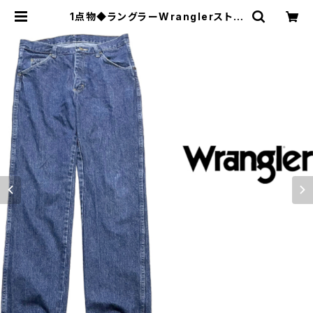
1点物◆ラングラーWranglerストレ
ートジーンズ古着メンズ31レディース
OKアメカジブランド/ストリート/デニ
ムパンツSMビンテージ373681 | 古
着屋カチカチ 東京都北区 JR王子駅
前で実店舗展開中 通販もOK Tokyo
Japan