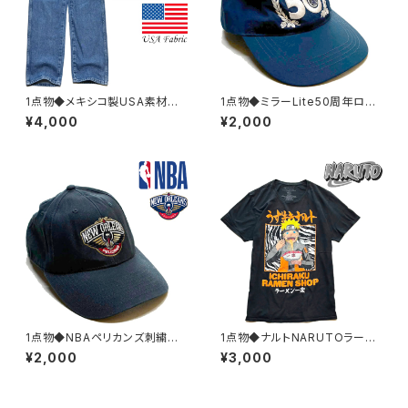
1点物◆メキシコ製USA素材ラ
1点物◆ミラーLite50周年ロゴ
スラーRUSTLERデニムパンツ/
紺ベースボールキャップ古着メ
¥4,000
¥2,000
ジーンズ古着32メンズMレディ
ンズレディースOKアメカジ90s
ースOKアメカジブランド/ストリ
ストリート/スポーツ刺繍ビール
ート/スポーツ青382974
帽子USA企業383047
1点物◆NBAペリカンズ刺繍ロ
1点物◆ナルトNARUTOラーメ
ゴ紺ベースボールキャップ古着
ン黒アニメプリントTシャツ古着
¥2,000
¥3,000
メンズレディースOKアメカジ/ス
メンズLレディースOKアメカジ9
トリートスポーツブランド帽子バ
0sストリート/スポーツ漫画マン
スケチーム383057
ガUSAブランド383029