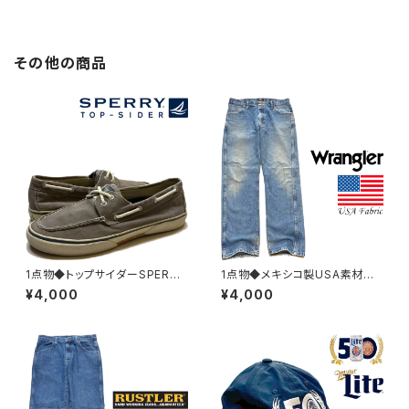
その他の商品
1点物◆トップサイダーSPERRY
1点物◆メキシコ製USA素材ラ
デッキシューズ/キャンバススニ
ングラーWranglerデニムパン
¥4,000
¥4,000
ーカー古着メンズ27.5レディー
ツ/ジーンズ古着メンズXLレディ
スOKアメカジ90sストリート/ス
ースOKアメカジブランド/ストリ
ポーツ靴383062
ート/スポーツ382978