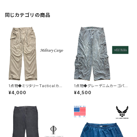
ストリート/デニムパンツSMビン
テージ373681
同じカテゴリの商品
1点物◆ミリタリーTacticalカー
1点物◆グレーデニムカーゴパン
ゴパンツ古着メンズ36レディー
ツWild Fableワイドバギージ
¥4,000
¥4,500
スOKアメカジ90sストリートUS
ーンズ古着メンズレディースOK
Aブランド中古ジーンズ中古ズ
アメカジ90sストリートUSAブラ
ボン軍物382170
ンドパンツ灰382791