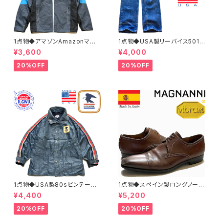
1点物◆アマゾンAmazonマウ
1点物◆USA製リーバイス501ビ
ンテンパーカー中古ナイロンジ
ンテージ黒カン80sジーンズ古
¥3,600
¥4,000
ャケット古着メンズXLレディース
着メンズレディースOKアメカジ/
OKアメカジ90sストリートUS
ストリート/ブランドアメリカ製デ
20%OFF
20%OFF
灰色アウター水色362468
ニムパンツ372581
1点物◆USA製80sビンテージ
1点物◆スペイン製ロングノーズ
US MAIL紺ナイロンジャケット
茶革靴レザーシューズ古着メン
¥4,400
¥5,200
古着LメンズXLレディースOKア
ズ31レディースOKアメカジ90s
メカジ90sストリートマウンテン
ストリート中古ブランド13ビッグ
20%OFF
20%OFF
パーカーアウター362465
サイズ373489