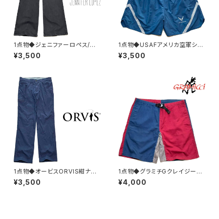
1点物◆ジェニファーロペス/ブ
1点物◆USAFアメリカ空軍ショ
ーツカット/ブラックジーンズ黒
ートパンツ紺ナイロンパンツ古
¥3,500
¥3,500
デニムパンツ古着メンズレディー
着メンズXXLレディースOKアメ
スOKアメカジ90sストリート/ブ
カジ90sストリートスポーツ水
ランド363419
着ブランドUSA製382856
1点物◆オービスORVIS紺ナイ
1点物◆グラミチGクレイジーパ
ロンストレッチパンツ中古チノパ
ターン紺ショートパンツ古着メン
¥3,500
¥4,000
ン古着メンズ30レディースOK
ズSMレディースOKアメカジ90
アメカジ90sストリート/スポー
sストリート/スポーツUSAハー
ツUSAブランド382901
フパンツ登山382564