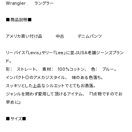
Wrangler ラングラー
■商品説明■
アメリカ買い付け品 中古 デニムパンツ
リーバイス『Levis』やリー『Lee』に並ぶUSA老舗ジーンズブラン
ド。
形： ストレート、 素材： 100%コットン、 色： ブルー。
インパクト◎のアメカジスタイル、 味のある色落ち。
スッキリとした上品なシルエットでとてもお洒落。
ジャンルを問わず愛用して頂けるアイテム、 『1点物ですのでお
早めに』
■サイズ■