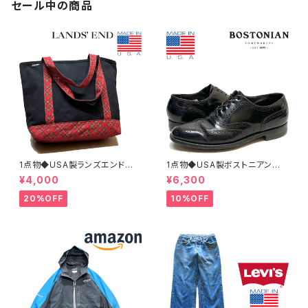
セール中の商品
1点物◆USA製ランズエンド黒ト
1点物◆USA製ボストニアン黒
ートバッグ鞄カバン古着メンズレ
革靴レザーシューズ古着メンズ2
¥4,000
¥6,300
ディースOKアメカジ90sストリ
6.5レディースOKアメカジ90s
ート/スポーツUSAブランド中古
ストリートUSスポーツ中古スニ
20%OFF
10%OFF
エコバッグ348659
ーカーBOSTONIAN362316