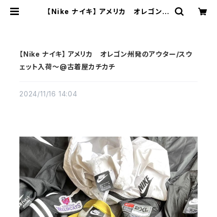
【Nike ナイキ】 アメリカ オレゴン州
発のアウター/スウェット入荷～@古
着屋カチカチ | 古着屋カチカチ 東京
都北区 JR王子駅前で実店舗展開中
通販もOK Tokyo Japan
【Nike ナイキ】 アメリカ オレゴン州発のアウター/スウ
ェット入荷～@古着屋カチカチ
2024/11/16 14:04