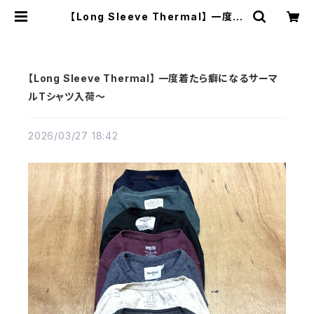
【Long Sleeve Thermal】 一度着
たら癖になるサーマルTシャツ入荷～
| 古着屋カチカチ 東京都北区 JR王子
駅前で実店舗展開中 通販もOK Tok
yo Japan
【Long Sleeve Thermal】 一度着たら癖になるサーマ
ルTシャツ入荷～
2026/03/27 18:42