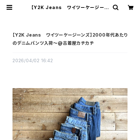
【Y2K Jeans ワイツーケージーン
ズ】2000年代あたりのデニムパンツ
入荷～@古着屋カチカチ | 古着屋カ
チカチ 東京都北区 JR王子駅前で実
店舗展開中 通販もOK Tokyo Japa
n
【Y2K Jeans ワイツーケージーンズ】2000年代あたり
のデニムパンツ入荷～@古着屋カチカチ
2026/04/02 16:42