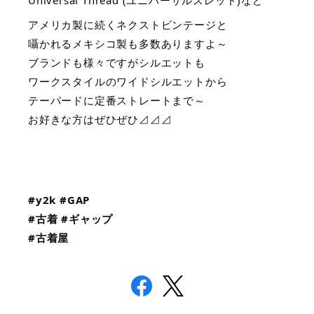
Universal Thread (ユニバーサルスレッド)など
アメリカ製に続くネクストビンテージと
囁かれるメキシコ製も多数ありますよ～
ブランドも様々ですがシルエットも
ワークスタイルのワイドシルエットから
テーパードに定番ストレートまで～ 
お好きな方はぜひぜひ⊿⊿⊿
#y2k
#GAP
#古着
#ギャップ
#古着屋